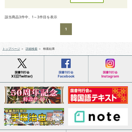
該当商品3件中、1～3件目を表示
1
トップページ
＞
詳細検索
＞
検索結果
国書刊行会
国書刊行会
国書刊行会
X(旧Twitter)
Facebook
Instagram