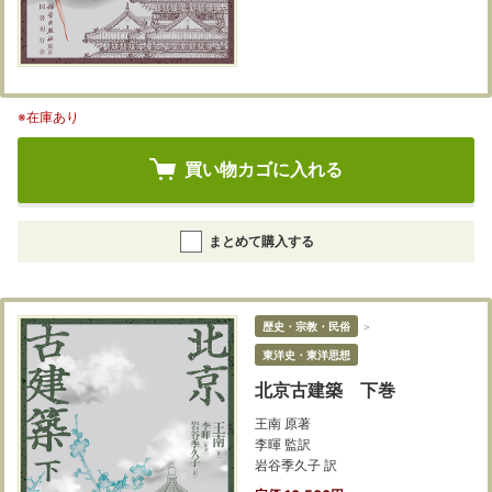
※在庫あり
買い物カゴに入れる
まとめて購入する
歴史・宗教・民俗
＞
東洋史・東洋思想
北京古建築 下巻
王南 原著
李暉 監訳
岩谷季久子 訳