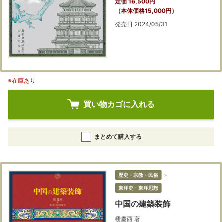
定価 16,500円
（本体価格15,000円）
発売日 2024/05/31
※在庫あり
買い物カゴに入れる
まとめて購入する
歴史・宗教・民俗
＞
東洋史・東洋思想
中国の建築装飾
楼慶西 著