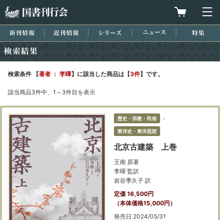
国書刊行会
買物カゴを
メ
新刊情報
近刊情報
シリーズ
ニュース
特集
検索結果
検索条件 【
著者 ： 李暉
】に該当した商品は【
3件
】です。
該当商品3件中、1～3件目を表示
歴史・宗教・民俗
＞
東洋史・東洋思想
北京古建築 上巻
王南 原著
李暉 監訳
岩谷季久子 訳
定価 16,500円
（本体価格15,000円）
発売日 2024/05/31