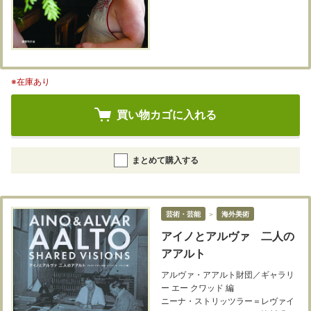
※在庫あり
買い物カゴに入れる
まとめて購入する
芸術・芸能
＞
海外美術
アイノとアルヴァ 二人の
アアルト
アルヴァ・アアルト財団／ギャラリ
ー エー クワッド 編
ニーナ・ストリッツラー＝レヴァイ