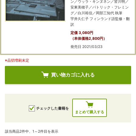
ン／ウッラ・キンヌネン／皆川明／
安東美穂子／パトリック・フレミン
グ／白川裕信／岡部三知代 執筆
宇井久仁子 フィンランド語監修・翻
訳
定価 3,080円
（本体価格2,800円）
発売日 2021/03/23
※品切増刷未定
買い物カゴに入れる
チェックした書籍を
まとめて購入する
該当商品2件中、1～2件目を表示