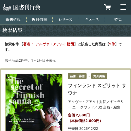
国書刊行会
買物カゴを
メ
新刊情報
近刊情報
シリーズ
ニュース
特集
検索結果
検索条件 【
著者 ： アルヴァ・アアルト財団
】に該当した商品は【
2件
】で
す。
該当商品2件中、1～2件目を表示
芸術・芸能
＞
海外美術
フィンランド スピリット サ
ウナ
アルヴァ・アアルト財団／ギャラリ
ー エー クワッド／S2 企画・編集
定価 2,860円
（本体価格2,600円）
発売日 2025/12/22