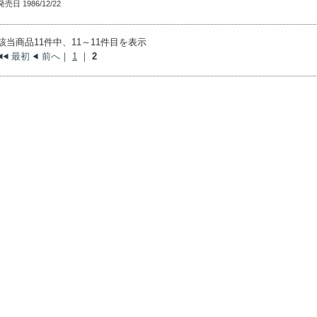
発売日 1986/12/22
該当商品11件中、11～11件目を表示
最初
前へ
｜
1
｜
2