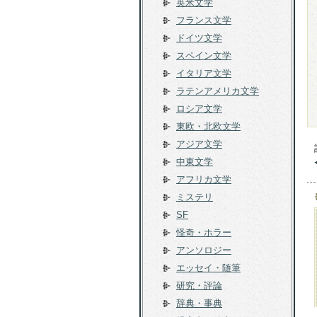
英米文学
フランス文学
ドイツ文学
スペイン文学
イタリア文学
ラテンアメリカ文学
ロシア文学
東欧・北欧文学
アジア文学
中東文学
アフリカ文学
ミステリ
SF
怪奇・ホラー
アンソロジー
エッセイ・随筆
研究・評論
辞典・事典