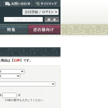
た商品は【
11件
】です。
6-
-X
※5桁の数字を入力してください