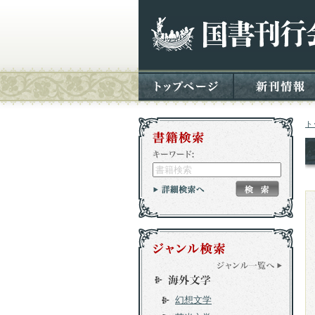
ト
幻想文学