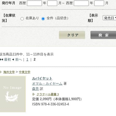
発行年月
西暦
年
月～ 西暦
年
月
【在庫状
【表示
在庫あり
全件（品切含）
況】
順】
該当商品11件中、11～11件目を表示
最初
前へ
｜
1
｜
2
>
海外文学
中東文学
ルバイヤット
オマル・カイヤーム
著
森亮
訳
クラテール叢書 3
定価 2,090円（本体価格1,900円）
ISBN 978-4-336-02453-4