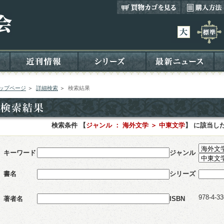
ップページ
＞
詳細検索
＞
検索結果
検索条件 【
ジャンル ： 海外文学 ＞ 中東文学
】 に該当し
キーワード
ジャンル
書名
シリーズ
978-4-33
著者名
ISBN