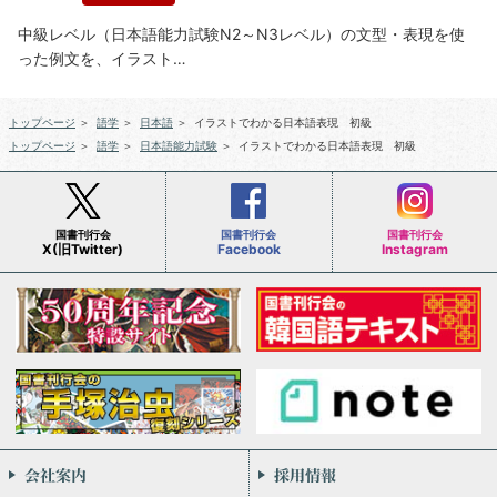
中級レベル（日本語能力試験N2～N3レベル）の文型・表現を使
った例文を、イラスト…
トップページ
＞
語学
＞
日本語
＞
イラストでわかる日本語表現 初級
トップページ
＞
語学
＞
日本語能力試験
＞
イラストでわかる日本語表現 初級
国書刊行会
国書刊行会
国書刊行会
X(旧Twitter)
Facebook
Instagram
会社案内