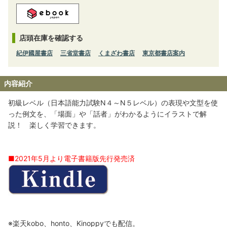
店頭在庫を確認する
紀伊國屋書店
三省堂書店
くまざわ書店
東京都書店案内
内容紹介
初級レベル（日本語能力試験N４～N５レベル）の表現や文型を使
った例文を、「場面」や「話者」がわかるようにイラストで解
説！ 楽しく学習できます。
■2021年5月より電子書籍版先行発売済
※楽天kobo、honto、Kinoppyでも配信。