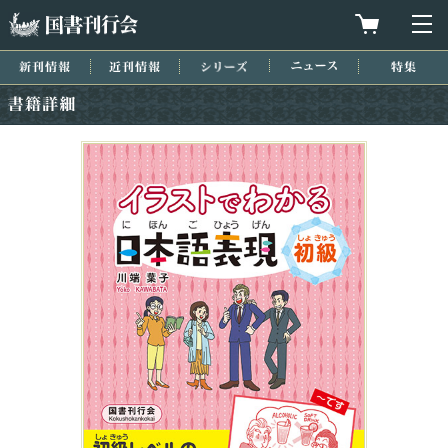
国書刊行会
買物カゴを
メ
新刊情報
近刊情報
シリーズ
ニュース
特集
書籍詳細