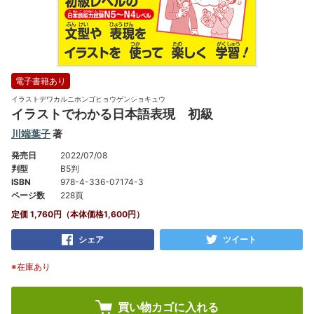
電子書籍あり
イラストデワカルニホンゴヒョウゲンショキュウ
イラストでわかる日本語表現 初級
川端葉子
著
発売日
2022/07/08
判型
B5判
ISBN
978-4-336-07174-3
ページ数
228頁
定価 1,760円（本体価格1,600円）
シェア
ツイート
※在庫あり