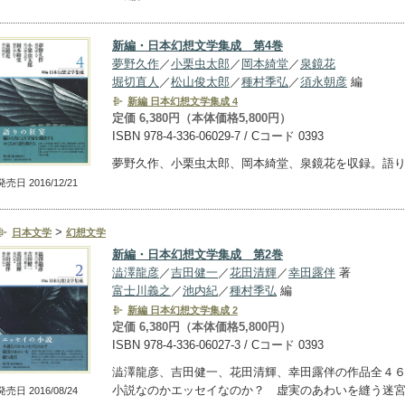
新編・日本幻想文学集成 第4巻
夢野久作
／
小栗虫太郎
／
岡本綺堂
／
泉鏡花
堀切直人
／
松山俊太郎
／
種村季弘
／
須永朝彦
編
新編 日本幻想文学集成 4
定価 6,380円（本体価格5,800円）
ISBN 978-4-336-06029-7 / Cコード 0393
夢野久作、小栗虫太郎、岡本綺堂、泉鏡花を収録。語
発売日 2016/12/21
>
日本文学
幻想文学
新編・日本幻想文学集成 第2巻
澁澤龍彦
／
吉田健一
／
花田清輝
／
幸田露伴
著
富士川義之
／
池内紀
／
種村季弘
編
新編 日本幻想文学集成 2
定価 6,380円（本体価格5,800円）
ISBN 978-4-336-06027-3 / Cコード 0393
澁澤龍彦、吉田健一、花田清輝、幸田露伴の作品全４
小説なのかエッセイなのか？ 虚実のあわいを縫う迷
発売日 2016/08/24