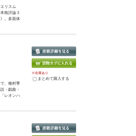
ニエリスム
作本格評論３
ス》。多面体
※在庫あり
まとめて購入する
まで、種村季
小説・戯曲・
ク「レオンハ