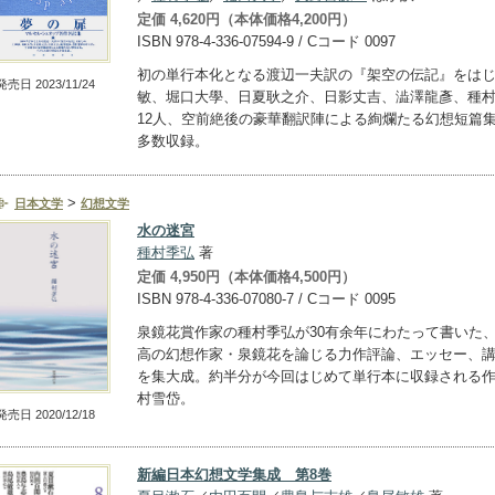
定価 4,620円（本体価格4,200円）
ISBN 978-4-336-07594-9 / Cコード 0097
初の単行本化となる渡辺一夫訳の『架空の伝記』をは
発売日 2023/11/24
敏、堀口大學、日夏耿之介、日影丈吉、澁澤龍彥、種
12人、空前絶後の豪華翻訳陣による絢爛たる幻想短篇
多数収録。
>
日本文学
幻想文学
水の迷宮
種村季弘
著
定価 4,950円（本体価格4,500円）
ISBN 978-4-336-07080-7 / Cコード 0095
泉鏡花賞作家の種村季弘が30有余年にわたって書いた
高の幻想作家・泉鏡花を論じる力作評論、エッセー、
を集大成。約半分が今回はじめて単行本に収録される
村雪岱。
発売日 2020/12/18
新編日本幻想文学集成 第8巻