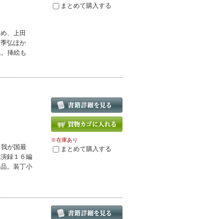
まとめて購入する
じめ、上田
村季弘ほか
集。挿絵も
※在庫あり
、我が国最
まとめて購入する
講演録１６編
作品。装丁小