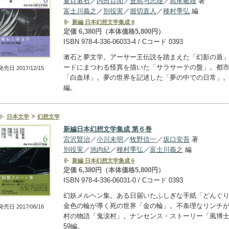
夏目漱石
／
内田百閒
／
豊島与志雄
／
島尾敏雄
著
富士川義之
／
別役実
／
堀切直人
／
種村季弘
編
新編 日本幻想文学集成 8
定価 6,380円（本体価格5,800円）
ISBN 978-4-336-06033-4 / Cコード 0393
漱石と夢文学。アーサー王伝説を踏まえた「幻影の盾」
ードにまつわる怪異を描いた「サラサーテの盤」。都
発売日 2017/12/15
「白血球」。夢の世界を記述した「夢の中での日常」。
編。
>
日本文学
幻想文学
新編日本幻想文学集成 第６巻
宮沢賢治
／
小川未明
／
牧野信一
／
坂口安吾
著
別役実
／
池内紀
／
種村季弘
／
富士川義之
編
新編 日本幻想文学集成 6
定価 6,380円（本体価格5,800円）
ISBN 978-4-336-06031-0 / Cコード 0393
幻妖メルヘン集。ある日届いたふしぎな手紙「どんぐ
金色の輪が導く死の世界「金の輪」。不条理なリンチ
発売日 2017/06/16
村の物語「鬼涙村」。ナンセンス・ストーリー「風博
59編。