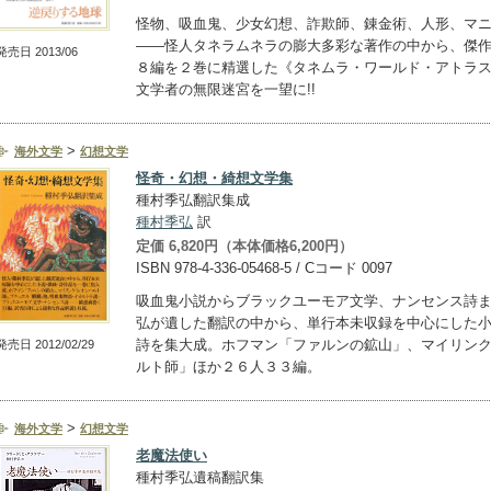
怪物、吸血鬼、少女幻想、詐欺師、錬金術、人形、マ
――怪人タネラムネラの膨大多彩な著作の中から、傑
発売日 2013/06
８編を２巻に精選した《タネムラ・ワールド・アトラ
文学者の無限迷宮を一望に!!
>
海外文学
幻想文学
怪奇・幻想・綺想文学集
種村季弘翻訳集成
種村季弘
訳
定価 6,820円（本体価格6,200円）
ISBN 978-4-336-05468-5 / Cコード 0097
吸血鬼小説からブラックユーモア文学、ナンセンス詩
弘が遺した翻訳の中から、単行本未収録を中心にした
詩を集大成。ホフマン「ファルンの鉱山」、マイリン
発売日 2012/02/29
ルト師」ほか２６人３３編。
>
海外文学
幻想文学
老魔法使い
種村季弘遺稿翻訳集