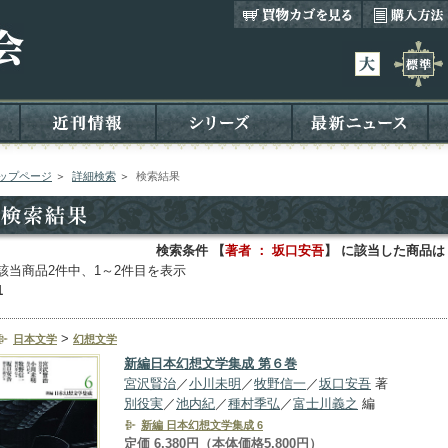
ップページ
＞
詳細検索
＞
検索結果
検索条件 【
著者 ： 坂口安吾
】 に該当した商品は
該当商品2件中、1～2件目を表示
1
>
日本文学
幻想文学
新編日本幻想文学集成 第６巻
宮沢賢治
／
小川未明
／
牧野信一
／
坂口安吾
著
別役実
／
池内紀
／
種村季弘
／
富士川義之
編
新編 日本幻想文学集成 6
定価 6,380円（本体価格5,800円）