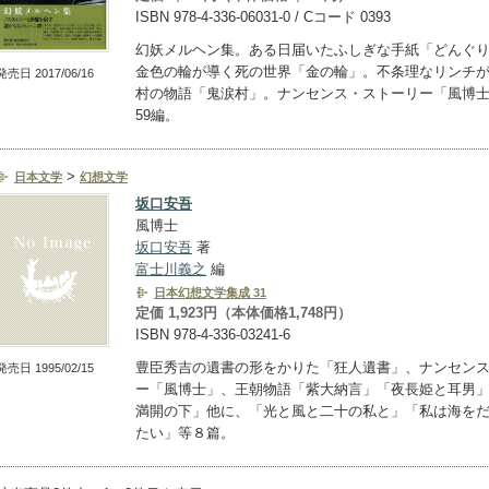
ISBN 978-4-336-06031-0 / Cコード 0393
幻妖メルヘン集。ある日届いたふしぎな手紙「どんぐ
金色の輪が導く死の世界「金の輪」。不条理なリンチ
発売日 2017/06/16
村の物語「鬼涙村」。ナンセンス・ストーリー「風博
59編。
>
日本文学
幻想文学
坂口安吾
風博士
坂口安吾
著
富士川義之
編
日本幻想文学集成 31
定価 1,923円（本体価格1,748円）
ISBN 978-4-336-03241-6
豊臣秀吉の遺書の形をかりた「狂人遺書」、ナンセン
発売日 1995/02/15
ー「風博士」、王朝物語「紫大納言」「夜長姫と耳男
満開の下」他に、「光と風と二十の私と」「私は海を
たい」等８篇。