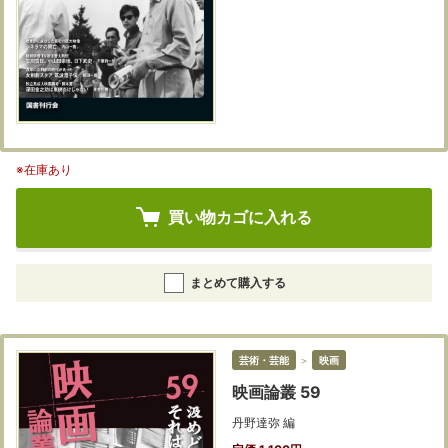
※在庫あり
買い物カゴに入れる
まとめて購入する
芸術・芸能
＞
映画
映画論叢 59
丹野達弥 編