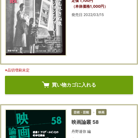
定価 1,100円
（本体価格1,000円）
発売日 2022/03/15
※品切増刷未定
買い物カゴに入れる
芸術・芸能
＞
映画
映画論叢 58
丹野達弥 編