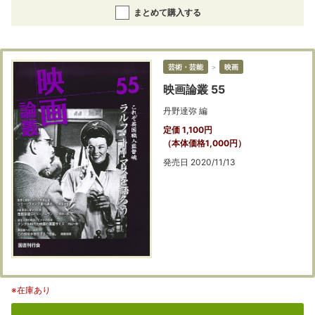
まとめて購入する
芸術・芸能
＞
映画
映画論叢 55
丹野達弥 編
定価 1,100円
（本体価格1,000円）
発売日 2020/11/13
※在庫あり