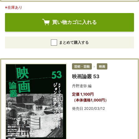
※在庫あり
買い物カゴに入れる
まとめて購入する
芸術・芸能
＞
映画
映画論叢 53
丹野達弥 編
定価 1,100円
（本体価格1,000円）
発売日 2020/03/12