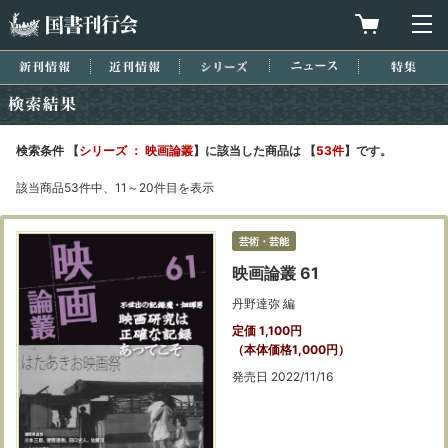
国書刊行会
買物カゴを
メ
新刊情報
近刊情報
シリーズ
ニュース
特集
検索結果
検索条件 【
シリーズ ： 映画論叢
】に該当した商品は 【
53件
】です。
該当商品53件中、11～20件目を表示
芸術・芸能
映画論叢 61
丹野達弥 編
定価 1,100円
（本体価格1,000円）
発売日 2022/11/16