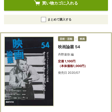
買い物カゴに入れる
まとめて購入する
芸術・芸能
＞
映画
映画論叢 54
丹野達弥 編
定価 1,100円
（本体価格1,000円）
発売日 2020/07