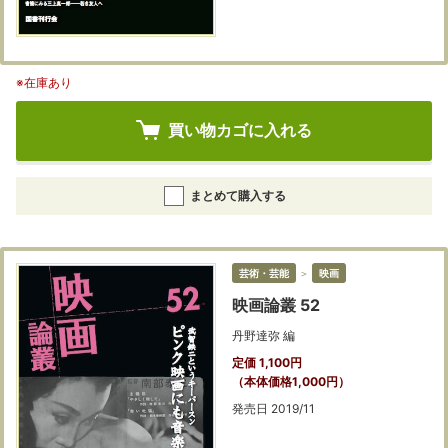
※在庫あり
買い物カゴに入れる
まとめて購入する
芸術・芸能
＞
映画
映画論叢 52
丹野達弥 編
定価 1,100円
（本体価格1,000円）
発売日 2019/11