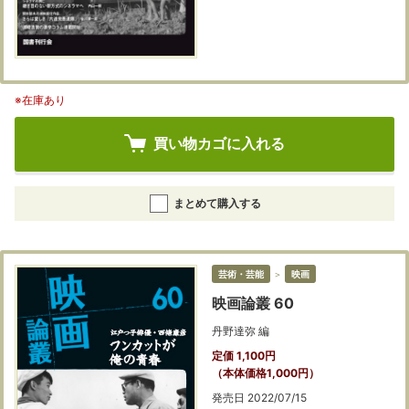
※在庫あり
買い物カゴに入れる
まとめて購入する
芸術・芸能
＞
映画
映画論叢 60
丹野達弥 編
定価 1,100円
（本体価格1,000円）
発売日 2022/07/15