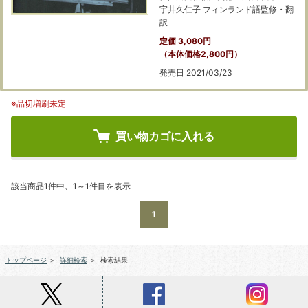
宇井久仁子 フィンランド語監修・翻
訳
定価 3,080円
（本体価格2,800円）
発売日 2021/03/23
※品切増刷未定
買い物カゴに入れる
該当商品1件中、1～1件目を表示
1
トップページ
＞
詳細検索
＞
検索結果