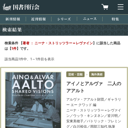
国書刊行会
買物カゴを
メ
新刊情報
近刊情報
シリーズ
ニュース
特集
検索結果
検索条件 【
著者 ： ニーナ・ストリッツラー＝レヴァイン
】に該当した商品
は【
1件
】です。
該当商品1件中、1～1件目を表示
芸術・芸能
＞
海外美術
アイノとアルヴァ 二人の
アアルト
アルヴァ・アアルト財団／ギャラリ
ー エー クワッド 編
ニーナ・ストリッツラー＝レヴァイ
ン／ウッラ・キンヌネン／皆川明／
安東美穂子／パトリック・フレミン
グ／白川裕信／岡部三知代 執筆