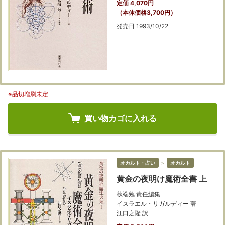
定価 4,070円
（本体価格3,700円）
発売日 1993/10/22
※品切増刷未定
買い物カゴに入れる
オカルト・占い
＞
オカルト
黄金の夜明け魔術全書 上
秋端勉 責任編集
イスラエル・リガルディー 著
江口之隆 訳