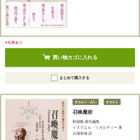
※在庫あり
買い物カゴに入れる
まとめて購入する
オカルト・占い
＞
オカルト
召喚魔術
秋端勉 責任編集
イスラエル・リガルディー 著
日浦幸雄 訳