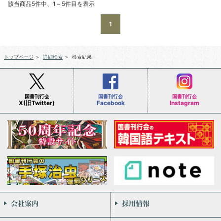
該当商品5件中、1～5件目を表示
1
トップページ
＞
詳細検索
＞
検索結果
国書刊行会
国書刊行会
国書刊行会
X(旧Twitter)
Facebook
Instagram
会社案内