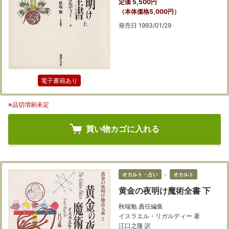
定価 5,500円
（本体価格5,000円）
発売日 1993/01/29
電子書籍あり
※品切増刷未定
買い物カゴに入れる
オカルト・占い
＞
オカルト
黄金の夜明け魔術全書 下
秋端勉 責任編集
イスラエル・リガルディー 著
江口之隆 訳