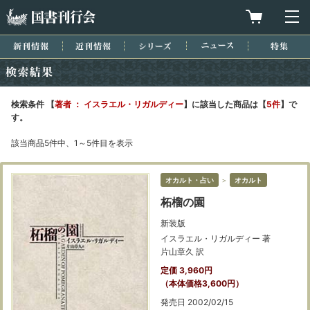
国書刊行会
買物カゴを
メ
新刊情報
近刊情報
シリーズ
ニュース
特集
検索結果
検索条件 【
著者 ： イスラエル・リガルディー
】に該当した商品は【
5件
】で
す。
該当商品5件中、1～5件目を表示
オカルト・占い
＞
オカルト
柘榴の園
新装版
イスラエル・リガルディー 著
片山章久 訳
定価 3,960円
（本体価格3,600円）
発売日 2002/02/15