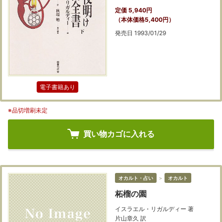
定価 5,940円
（本体価格5,400円）
発売日 1993/01/29
電子書籍あり
※品切増刷未定
買い物カゴに入れる
オカルト・占い
＞
オカルト
柘榴の園
イスラエル・リガルディー 著
片山章久 訳