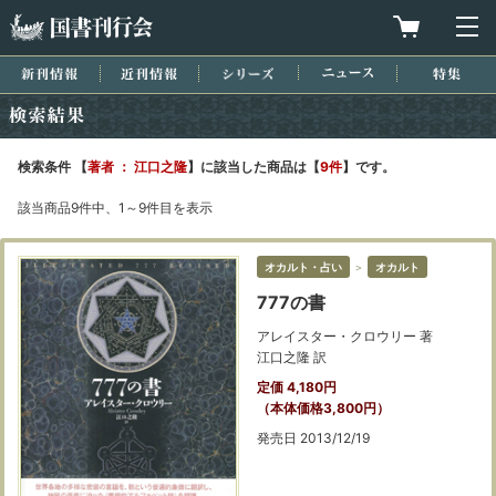
国書刊行会
買物カゴを
メ
新刊情報
近刊情報
シリーズ
ニュース
特集
検索結果
検索条件 【
著者 ： 江口之隆
】に該当した商品は【
9件
】です。
該当商品9件中、1～9件目を表示
オカルト・占い
＞
オカルト
777の書
アレイスター・クロウリー 著
江口之隆 訳
定価 4,180円
（本体価格3,800円）
発売日 2013/12/19