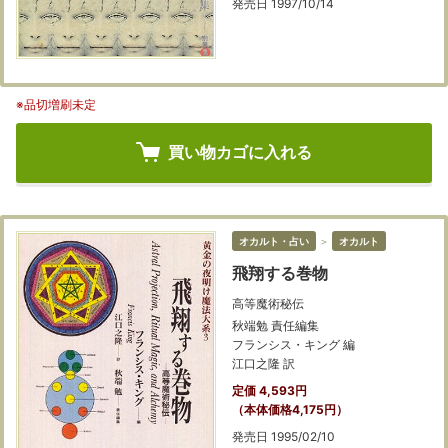
発売日 1997/10/14
※品切増刷未定
買い物カゴに入れる
オカルト・占い
＞
オカルト
飛翔する巻物
高等魔術秘伝
秋端勉 責任編集
フランシス・キング 編
江口之隆 訳
定価 4,593円
（本体価格4,175円）
発売日 1995/02/10