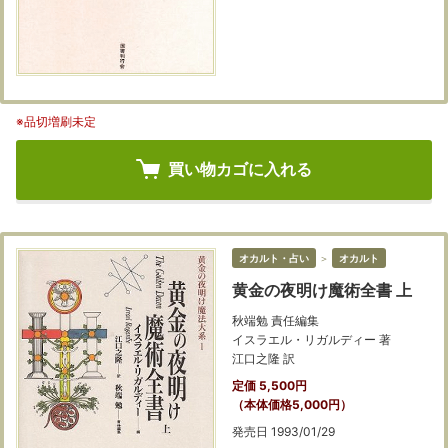
※品切増刷未定
買い物カゴに入れる
オカルト・占い
＞
オカルト
黄金の夜明け魔術全書 上
秋端勉 責任編集
イスラエル・リガルディー 著
江口之隆 訳
定価 5,500円
（本体価格5,000円）
発売日 1993/01/29