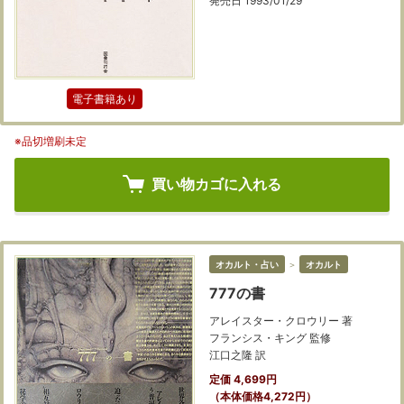
発売日 1993/01/29
電子書籍あり
※品切増刷未定
買い物カゴに入れる
オカルト・占い
＞
オカルト
777の書
アレイスター・クロウリー 著
フランシス・キング 監修
江口之隆 訳
定価 4,699円
（本体価格4,272円）