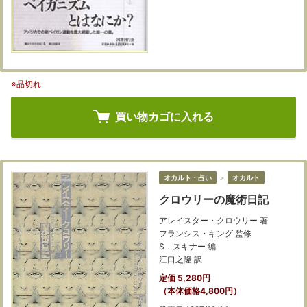
※品切れ
買い物カゴに入れる
オカルト・占い
＞
オカルト
クロウリーの魔術日記
アレイスター・クロウリー 著
フランシス・キング 監修
S．スキナー 編
江口之隆 訳
定価 5,280円
（本体価格4,800円）