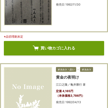
発売日 1992/11/30
※品切増刷未定
買い物カゴに入れる
オカルト・占い
＞
オカルト
黄金の夜明け
江口之隆／亀井勝行 著
定価 4,165円
（本体価格3,786円）
発売日 1992/04/13