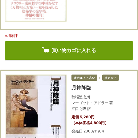
※増刷中
買い物カゴに入れる
オカルト・占い
＞
オカルト
月神降臨
秋端勉 監修
マーゴット・アドラー 著
江口之隆 訳
定価 5,280円
（本体価格4,800円）
発売日 2003/11/04