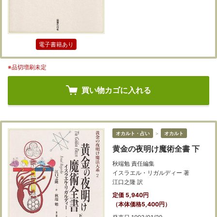
電子書籍あり
※品切増刷未定
買い物カゴに入れる
オカルト・占い
＞
オカルト
黄金の夜明け魔術全書 下
秋端勉 責任編集
イスラエル・リガルディー 著
江口之隆 訳
定価 5,940円
（本体価格5,400円）