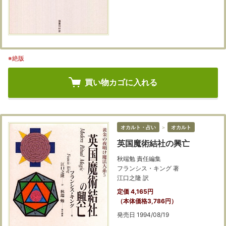
※絶版
買い物カゴに入れる
オカルト・占い
＞
オカルト
英国魔術結社の興亡
秋端勉 責任編集
フランシス・キング 著
江口之隆 訳
定価 4,165円
（本体価格3,786円）
発売日 1994/08/19