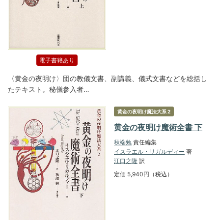
電子書籍あり
〈黄金の夜明け〉団の教儀文書、副講義、儀式文書などを総括し
たテキスト。秘儀参入者…
黄金の夜明け魔法大系 2
黄金の夜明け魔術全書 下
秋端勉
責任編集
イスラエル・リガルディー
著
江口之隆
訳
定価 5,940円（税込）