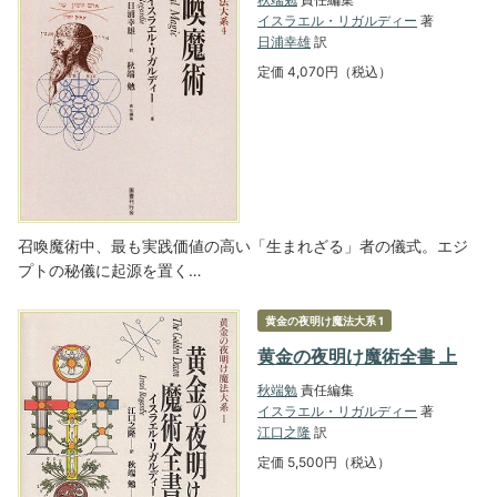
イスラエル・リガルディー
著
日浦幸雄
訳
定価 4,070円（税込）
召喚魔術中、最も実践価値の高い「生まれざる」者の儀式。エジ
プトの秘儀に起源を置く…
黄金の夜明け魔法大系 1
黄金の夜明け魔術全書 上
秋端勉
責任編集
イスラエル・リガルディー
著
江口之隆
訳
定価 5,500円（税込）