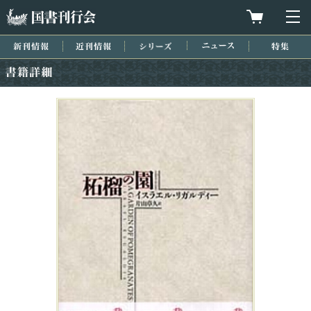
国書刊行会
買物カゴを
メ
新刊情報
近刊情報
シリーズ
ニュース
特集
書籍詳細