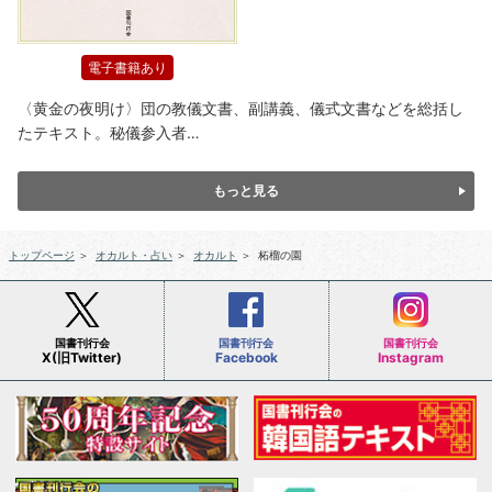
電子書籍あり
〈黄金の夜明け〉団の教儀文書、副講義、儀式文書などを総括し
たテキスト。秘儀参入者…
もっと見る
トップページ
＞
オカルト・占い
＞
オカルト
＞
柘榴の園
国書刊行会
国書刊行会
国書刊行会
X(旧Twitter)
Facebook
Instagram