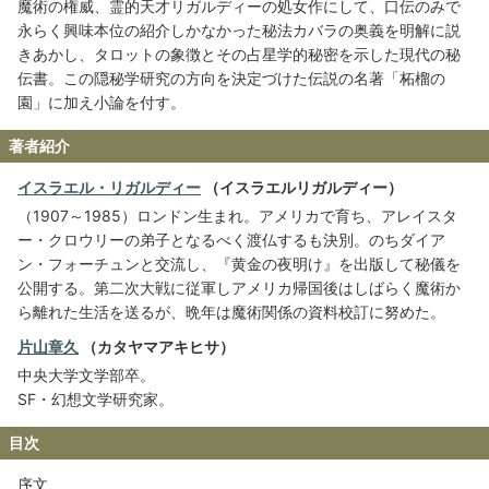
魔術の権威、霊的天才リガルディーの処女作にして、口伝のみで
永らく興味本位の紹介しかなかった秘法カバラの奥義を明解に説
きあかし、タロットの象徴とその占星学的秘密を示した現代の秘
伝書。この隠秘学研究の方向を決定づけた伝説の名著「柘榴の
園」に加え小論を付す。
著者紹介
イスラエル・リガルディー
（イスラエルリガルディー）
（1907～1985）ロンドン生まれ。アメリカで育ち、アレイスタ
ー・クロウリーの弟子となるべく渡仏するも決別。のちダイア
ン・フォーチュンと交流し、『黄金の夜明け』を出版して秘儀を
公開する。第二次大戦に従軍しアメリカ帰国後はしばらく魔術か
ら離れた生活を送るが、晩年は魔術関係の資料校訂に努めた。
片山章久
（カタヤマアキヒサ）
中央大学文学部卒。
SF・幻想文学研究家。
目次
序文