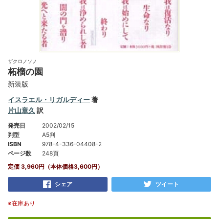
ザクロノソノ
柘榴の園
新装版
イスラエル・リガルディー
著
片山章久
訳
発売日
2002/02/15
判型
A5判
ISBN
978-4-336-04408-2
ページ数
248頁
定価 3,960円（本体価格3,600円）
シェア
ツイート
※在庫あり