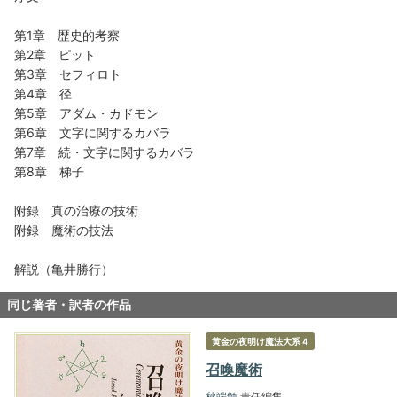
第1章 歴史的考察
第2章 ピット
第3章 セフィロト
第4章 径
第5章 アダム・カドモン
第6章 文字に関するカバラ
第7章 続・文字に関するカバラ
第8章 梯子
附録 真の治療の技術
附録 魔術の技法
解説（亀井勝行）
同じ著者・訳者の作品
黄金の夜明け魔法大系 4
召喚魔術
秋端勉
責任編集