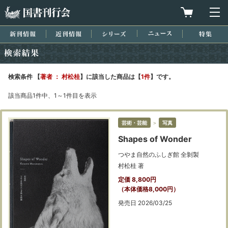
国書刊行会
買物カゴを
メ
新刊情報
近刊情報
シリーズ
ニュース
特集
検索結果
検索条件 【
著者 ： 村松桂
】に該当した商品は【
1件
】です。
該当商品1件中、1～1件目を表示
芸術・芸能
＞
写真
Shapes of Wonder
つやま自然のふしぎ館 全剝製
村松桂 著
定価 8,800円
（本体価格8,000円）
発売日 2026/03/25