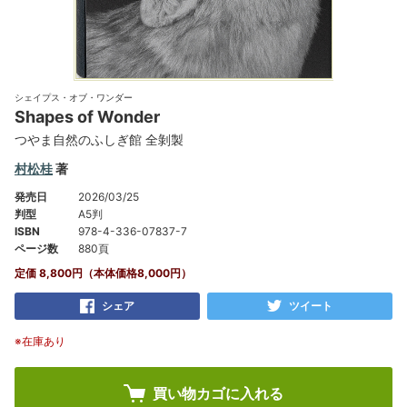
シェイプス・オブ・ワンダー
Shapes of Wonder
つやま自然のふしぎ館 全剝製
村松桂
著
発売日
2026/03/25
判型
A5判
ISBN
978-4-336-07837-7
ページ数
880頁
定価 8,800円（本体価格8,000円）
シェア
ツイート
※在庫あり