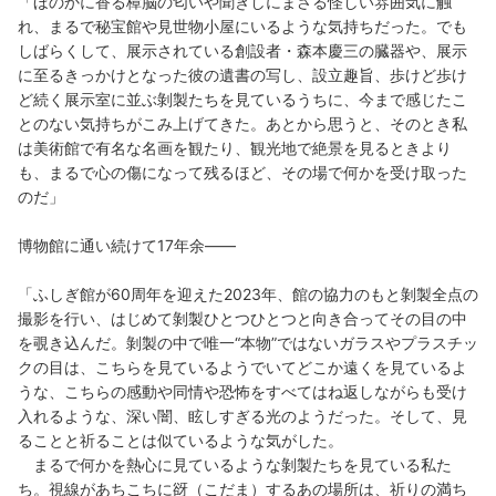
「ほのかに香る樟脳の匂いや聞きしにまさる怪しい雰囲気に触
れ、まるで秘宝館や見世物小屋にいるような気持ちだった。でも
しばらくして、展示されている創設者・森本慶三の臓器や、展示
に至るきっかけとなった彼の遺書の写し、設立趣旨、歩けど歩け
ど続く展示室に並ぶ剝製たちを見ているうちに、今まで感じたこ
とのない気持ちがこみ上げてきた。あとから思うと、そのとき私
は美術館で有名な名画を観たり、観光地で絶景を見るときより
も、まるで心の傷になって残るほど、その場で何かを受け取った
のだ」
博物館に通い続けて17年余――
「ふしぎ館が60周年を迎えた2023年、館の協力のもと剝製全点の
撮影を行い、はじめて剝製ひとつひとつと向き合ってその目の中
を覗き込んだ。剝製の中で唯一“本物”ではないガラスやプラスチッ
クの目は、こちらを見ているようでいてどこか遠くを見ているよ
うな、こちらの感動や同情や恐怖をすべてはね返しながらも受け
入れるような、深い闇、眩しすぎる光のようだった。そして、見
ることと祈ることは似ているような気がした。
まるで何かを熱心に見ているような剝製たちを見ている私た
ち。視線があちこちに谺（こだま）するあの場所は、祈りの満ち