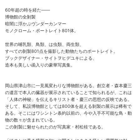
60年超の時を経た――
博物館の全剝製
暗闇に浮かぶヴンダーカンマー
モノクローム・ポートレイト801体。
世界の哺乳類、鳥類、は虫類、両生類、
すべての剝製801点を撮影した動物たちのポートレイト。
ブックデザイナー・サイトヲヒデユキによる、
造本も美しい函入りの豪華写真集。
岡山県津山市に一見風変わりな博物館がある。創立者・森本慶三
の遺言で本人の臓器が展示されていることで知られるが、これは
「人体の神秘」を伝えるキリスト者・慶三の思想の反映である。
そして、私設博物館としては800体を超える剝製の展示は稀有で
ある。そこにはワシントン条約以前の、今や入手不可能な鳥・動
物の数々が含まれている。
この剝製に魅せられたのが写真家・村松桂である。