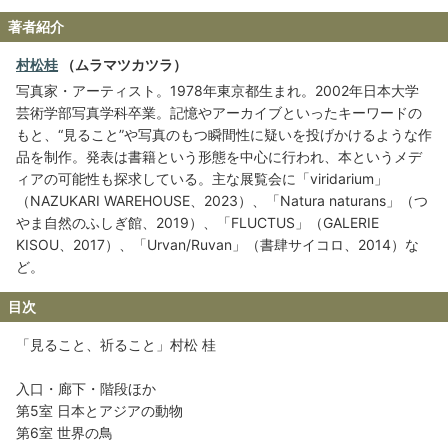
著者紹介
村松桂
（ムラマツカツラ）
写真家・アーティスト。1978年東京都生まれ。2002年日本大学
芸術学部写真学科卒業。記憶やアーカイブといったキーワードの
もと、“見ること”や写真のもつ瞬間性に疑いを投げかけるような作
品を制作。発表は書籍という形態を中心に行われ、本というメデ
ィアの可能性も探求している。主な展覧会に「viridarium」
（NAZUKARI WAREHOUSE、2023）、「Natura naturans」（つ
やま自然のふしぎ館、2019）、「FLUCTUS」（GALERIE
KISOU、2017）、「Urvan/Ruvan」（書肆サイコロ、2014）な
ど。
目次
「見ること、祈ること」村松 桂
入口・廊下・階段ほか
第5室 日本とアジアの動物
第6室 世界の鳥