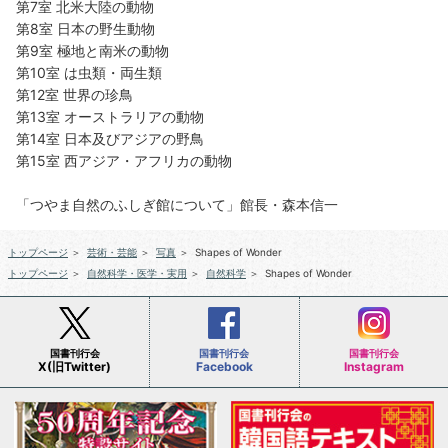
第7室 北米大陸の動物
第8室 日本の野生動物
第9室 極地と南米の動物
第10室 は虫類・両生類
第12室 世界の珍鳥
第13室 オーストラリアの動物
第14室 日本及びアジアの野鳥
第15室 西アジア・アフリカの動物
「つやま自然のふしぎ館について」館長・森本信一
トップページ
＞
芸術・芸能
＞
写真
＞
Shapes of Wonder
トップページ
＞
自然科学・医学・実用
＞
自然科学
＞
Shapes of Wonder
国書刊行会
国書刊行会
国書刊行会
X(旧Twitter)
Facebook
Instagram