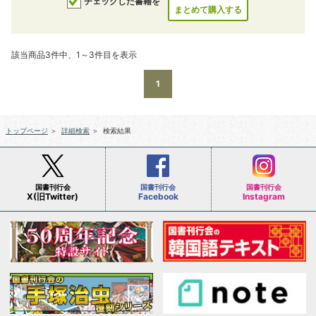
チェックした書籍を
まとめて購入する
該当商品3件中、1～3件目を表示
1
トップページ
＞
詳細検索
＞
検索結果
国書刊行会
国書刊行会
国書刊行会
X(旧Twitter)
Facebook
Instagram