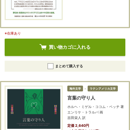
※在庫あり
買い物カゴに入れる
まとめて購入する
海外文学
＞
ラテンアメリカ文学
言葉の守り人
ホルヘ・ミゲル・ココム・ペッチ 著
エンリケ・トラルバ 画
吉田栄人 訳
定価 2,640円