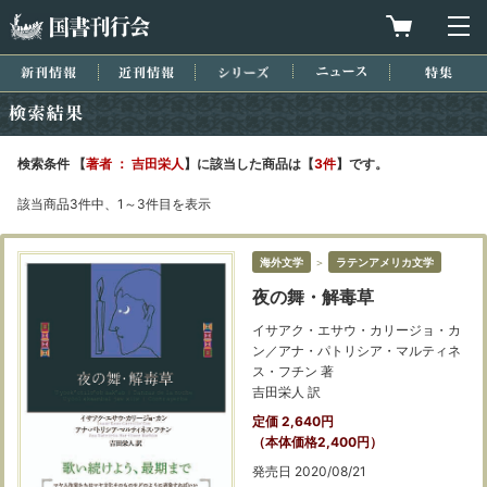
国書刊行会
買物カゴを
メ
新刊情報
近刊情報
シリーズ
ニュース
特集
検索結果
検索条件 【
著者 ： 吉田栄人
】に該当した商品は【
3件
】です。
該当商品3件中、1～3件目を表示
海外文学
＞
ラテンアメリカ文学
夜の舞・解毒草
イサアク・エサウ・カリージョ・カ
ン／アナ・パトリシア・マルティネ
ス・フチン 著
吉田栄人 訳
定価 2,640円
（本体価格2,400円）
発売日 2020/08/21