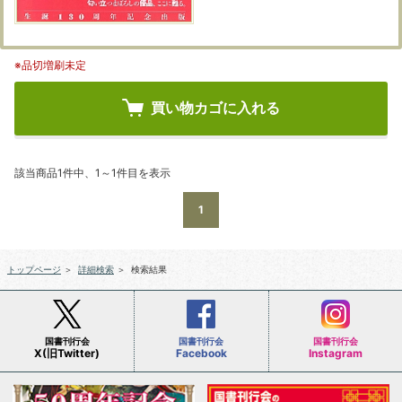
※品切増刷未定
買い物カゴに入れる
該当商品1件中、1～1件目を表示
1
トップページ
＞
詳細検索
＞
検索結果
国書刊行会
国書刊行会
国書刊行会
X(旧Twitter)
Facebook
Instagram