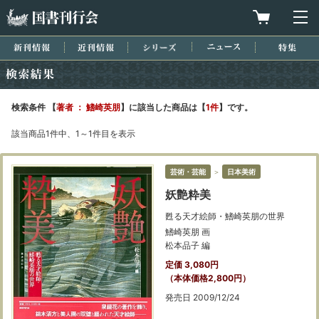
国書刊行会
買物カゴを
メ
新刊情報
近刊情報
シリーズ
ニュース
特集
検索結果
検索条件 【
著者 ： 鰭崎英朋
】に該当した商品は【
1件
】です。
該当商品1件中、1～1件目を表示
芸術・芸能
＞
日本美術
妖艶粋美
甦る天才絵師・鰭崎英朋の世界
鰭崎英朋 画
松本品子 編
定価 3,080円
（本体価格2,800円）
発売日 2009/12/24