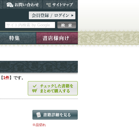
【
1件
】です。
※品切れ