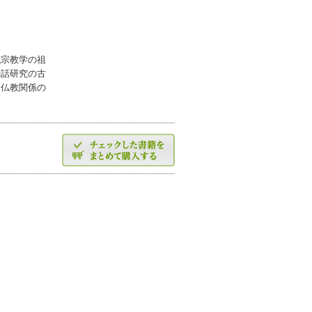
代宗教学の祖
神話研究の古
す仏教関係の