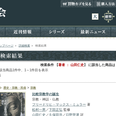
ップページ
＞
詳細検索
＞
検索結果
検索条件 【
著者 ： 山田仁史
】 に該当した商品は
該当商品1件中、1～1件目を表示
1
>
歴史・宗教・民俗
宗教
比較宗教学の誕生
宗教・神話・仏教
フリードリヒ・マックス・ミュラー
著
松村一男
／
下田正弘
監修
山田仁史
／
久保田浩
／
日野慧運
訳