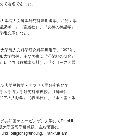
極めて著名であった。
京大学大学院人文科学研究科満期退学。和光大学
話思考Ⅱ』（言叢社）、『女神の神話学』
学術文庫）など。
大学大学院人文科学研究科満期退学、1993年、
京大学教授。主な著書に『涅槃経の研究』
』1―4巻（佼成出版社）、『シリーズ大乗
ンヘン大学民族学・アフリカ学研究所にて
東北大学大学院文学研究科准教授。共編著に、
ジアの人類学』（春風社）、『水・雪・氷
邦共和国テュービンゲン大学にてDr. phil.
取得。明治学院大学国際学部教授。主な著書に
ät und Religionsgründung, Frankfurt am