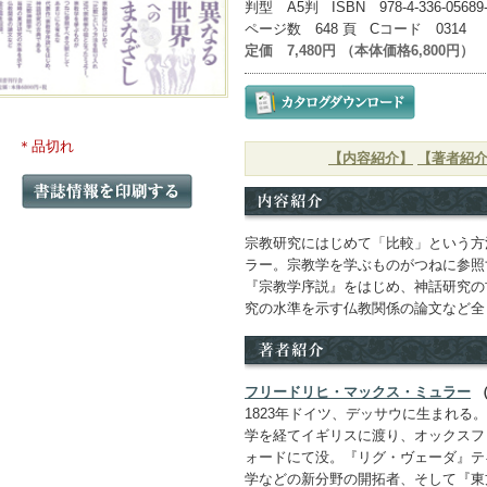
判型 A5判 ISBN 978-4-336-05689
ページ数 648 頁 Cコード 0314
定価 7,480円 （本体価格6,800円）
＊品切れ
【内容紹介】
【著者紹
宗教研究にはじめて「比較」という方
ラー。宗教学を学ぶものがつねに参照
『宗教学序説』をはじめ、神話研究の
究の水準を示す仏教関係の論文など全
フリードリヒ・マックス・ミュラー
（
1823年ドイツ、デッサウに生まれる
学を経てイギリスに渡り、オックスフォ
ォードにて没。『リグ・ヴェーダ』テ
学などの新分野の開拓者、そして『東