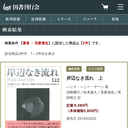
国書刊行会
買物カゴを
メ
新刊情報
近刊情報
シリーズ
ニュース
特集
検索結果
検索条件 【
著者 ： 安家達也
】に該当した商品は【
2件
】です。
該当商品2件中、1～2件目を表示
海外文学
＞
ドイツ文学
岸辺なき流れ 上
ハンス・ヘニー・ヤーン 著
沼崎雅行／松本嘉久／安家達也／黒
田晴之 訳
定価 6,380円
（本体価格5,800円）
発売日 2014/05/22