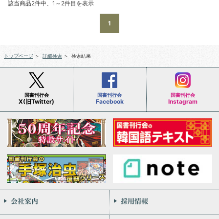
該当商品2件中、1～2件目を表示
1
トップページ
＞
詳細検索
＞
検索結果
国書刊行会
国書刊行会
国書刊行会
X(旧Twitter)
Facebook
Instagram
会社案内