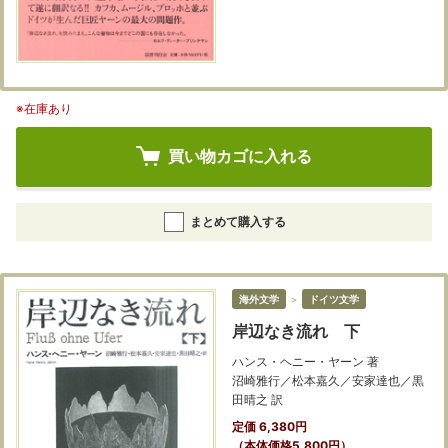
※在庫あり
買い物カゴに入れる
まとめて購入する
海外文学
＞
ドイツ文学
岸辺なき流れ 下
ハンス・ヘニー・ヤーン 著
沼崎雅行／松本嘉久／安家達也／黒
田晴之 訳
定価 6,380円
（本体価格5,800円）