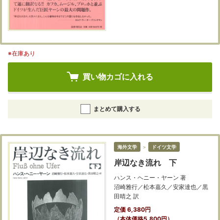
※在庫あり
買い物カゴに入れる
まとめて購入する
海外文学
＞
ドイツ文学
岸辺なき流れ 下
ハンス・ヘニー・ヤーン 著
沼崎雅行／松本嘉久／安家達也／黒
田晴之 訳
定価 6,380円
（本体価格5,800円）