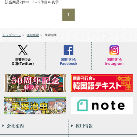
該当商品2件中、1～2件目を表示
1
トップページ
＞
詳細検索
＞
検索結果
国書刊行会
国書刊行会
国書刊行会
X(旧Twitter)
Facebook
Instagram
会社案内