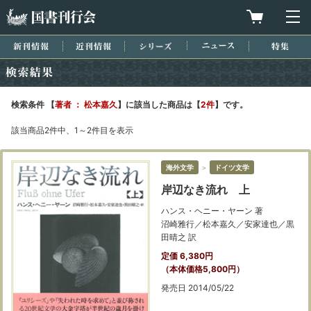
国書刊行会
買物カゴを
メ
新刊情報
近刊情報
シリーズ
ニュース
特集
検索結果
検索条件 【
著者 ： 松本嘉久
】に該当した商品は【
2件
】です。
該当商品2件中、1～2件目を表示
海外文学
＞
ドイツ文学
岸辺なき流れ 上
ハンス・ヘニー・ヤーン 著
沼崎雅行／松本嘉久／安家達也／黒
田晴之 訳
定価 6,380円
（本体価格5,800円）
発売日 2014/05/22