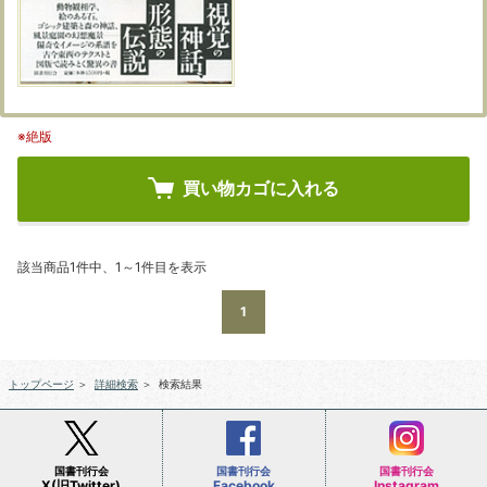
※絶版
買い物カゴに入れる
該当商品1件中、1～1件目を表示
1
トップページ
＞
詳細検索
＞
検索結果
国書刊行会
国書刊行会
国書刊行会
X(旧Twitter)
Facebook
Instagram