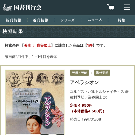
国書刊行会
買物カゴを
メ
新刊情報
近刊情報
シリーズ
ニュース
特集
検索結果
検索条件 【
著者 ： 巌谷國士
】に該当した商品は【
1件
】です。
該当商品1件中、1～1件目を表示
芸術・芸能
＞
海外美術
アベラシオン
ユルギス・バルトルシャイティス 著
種村季弘／巌谷國士 訳
定価 4,950円
（本体価格4,500円）
発売日 1991/05/08