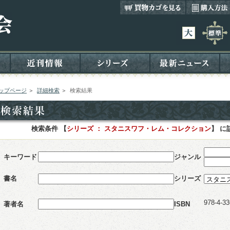
ップページ
＞
詳細検索
＞
検索結果
検索条件 【
シリーズ ： スタニスワフ・レム・コレクション
】 に
キーワード
ジャンル
書名
シリーズ
978-4-33
著者名
ISBN