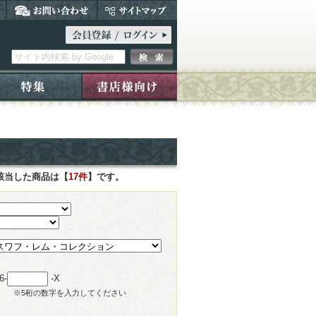
該当した商品は【
17件
】です。
6-
-X
※5桁の数字を入力してください