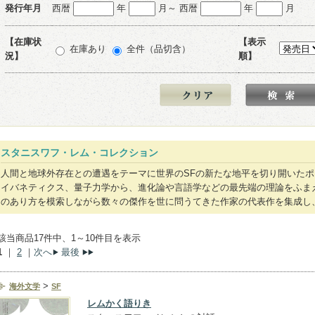
発行年月
西暦
年
月～ 西暦
年
月
【在庫状
【表示
在庫あり
全件（品切含）
況】
順】
スタニスワフ・レム・コレクション
人間と地球外存在との遭遇をテーマに世界のSFの新たな地平を切り開いた
イバネティクス、量子力学から、進化論や言語学などの最先端の理論をふま
のあり方を模索しながら数々の傑作を世に問うてきた作家の代表作を集成し
該当商品17件中、1～10件目を表示
1
｜
2
｜
次へ
最後
>
海外文学
SF
レムかく語りき