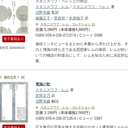
スタニスワフ・ベレシとの対話
スタニスワフ・レム
／
スタニスワフ・ベレシ
著
沼野充義
監訳
後藤正子
／
菅原祥
／
木原槙子
訳
スタニスワフ・レム・コレクション 13
定価 5,280円（本体価格4,800円）
ISBN 978-4-336-07137-8 / Cコード 0398
電子書籍あり
連続インタビューをまとめた本書から浮かび上がる、
発売日 2026/06/19
力と博識の持ち主である思想家レムの偉容。レムが紡
いての物語の到達点にして、レムを知るために決定的
冊。
>
海外文学
SF
電脳の歌
スタニスワフ・レム
著
芝田文乃
訳
沼野充義
解説
スタニスワフ・レム・コレクション 11
定価 3,190円（本体価格2,900円）
ISBN 978-4-336-07135-4 / Cコード 0397
広大無辺の宇宙を旅する全能のロボット建造師トルル
電子書籍あり