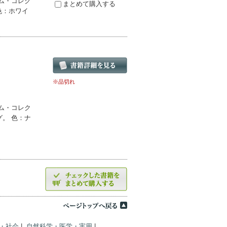
ム・コレク
まとめて購入する
色：ホワイ
※品切れ
ム・コレク
。 色：ナ
・社会
|
自然科学・医学・実用
|