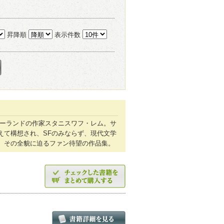
昇降順
表示件数
ポーランドの作家スタニスワフ・レム。サ
えて構想され、SFのみならず、現代文学
、その全貌に迫るファン待望の作品集。