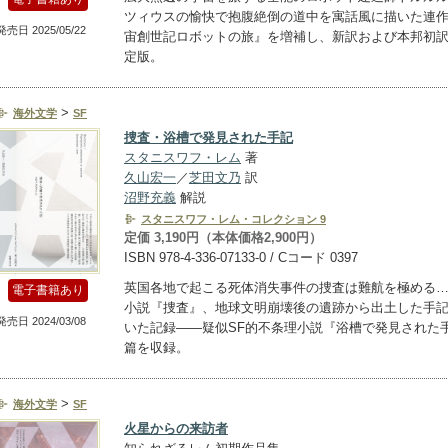
ツィウスの愉快で抱腹絶倒の道中を寓話風に描いた連
発売日 2025/05/22
宙創世記ロボットの旅』を増補し、新訳および本邦初
定版。
>
海外文学
SF
捜査・浴槽で発見された手記
スタニスワフ・レム
著
久山宏一
／
芝田文乃
訳
沼野充義
解説
スタニスワフ・レム・コレクション 9
定価 3,190円（本体価格2,900円）
ISBN 978-4-336-07133-0 / Cコード 0397
英国各地で起こる死体消失事件の捜査は難航を極める
電子書籍あり
小説『捜査』、地球文明崩壊後の遺跡から出土した手
発売日 2024/03/08
いた記録――疑似SF的不条理小説『浴槽で発見された
篇を収録。
>
海外文学
SF
火星からの来訪者