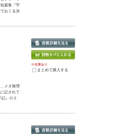
作短篇集『宇
訳でおくる決
※在庫あり
まとめて購入する
……メタ推理
記に記されて
手記』の２