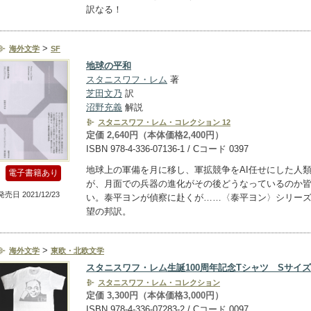
訳なる！
>
海外文学
SF
地球の平和
スタニスワフ・レム
著
芝田文乃
訳
沼野充義
解説
スタニスワフ・レム・コレクション 12
定価 2,640円（本体価格2,400円）
ISBN 978-4-336-07136-1 / Cコード 0397
地球上の軍備を月に移し、軍拡競争をAI任せにした人
電子書籍あり
が、月面での兵器の進化がその後どうなっているのか
発売日 2021/12/23
い。泰平ヨンが偵察に赴くが……〈泰平ヨン〉シリー
望の邦訳。
>
海外文学
東欧・北欧文学
スタニスワフ・レム生誕100周年記念Tシャツ Sサイズ
スタニスワフ・レム・コレクション
定価 3,300円（本体価格3,000円）
ISBN 978-4-336-07283-2 / Cコード 0097