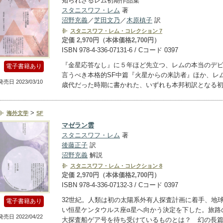
知られざるレム初期作品集
スタニスワフ・レム
著
沼野充義
／
芝田文乃
／
木原槙子
訳
スタニスワフ・レム・コレクション 7
定価 2,970円（本体価格2,700円）
ISBN 978-4-336-07131-6 / Cコード 0397
『金星応答なし』に５年ほど先立つ、レムの本当のデ
電子書籍あり
言うべき本格的SF中篇『火星からの来訪者』ほか、レム
発売日 2023/03/10
歳代だった時期に書かれた、いずれも本邦初訳となる
>
海外文学
SF
マゼラン雲
スタニスワフ・レム
著
後藤正子
訳
沼野充義
解説
スタニスワフ・レム・コレクション 8
定価 2,970円（本体価格2,700円）
ISBN 978-4-336-07132-3 / Cコード 0397
32世紀。人類は初の太陽系外有人探査計画に着手、地
電子書籍あり
い恒星ケンタウルス座α星へ向かう決定を下した。旅路
発売日 2022/04/22
大探査船ゲア号を待ち受けているものとは？ 幻の長