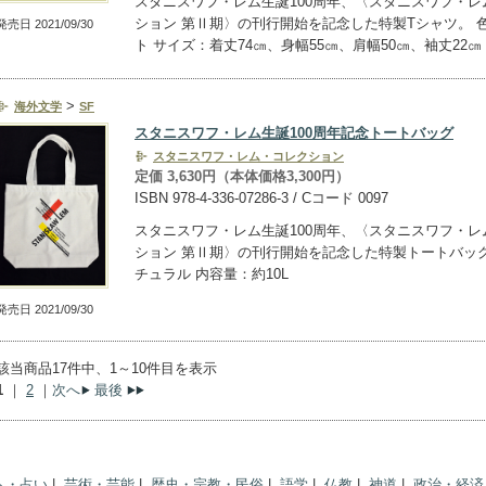
スタニスワフ・レム生誕100周年、〈スタニスワフ・レ
ション 第Ⅱ期〉の刊行開始を記念した特製Tシャツ。 
発売日 2021/09/30
ト サイズ：着丈74㎝、身幅55㎝、肩幅50㎝、袖丈22㎝
>
海外文学
SF
スタニスワフ・レム生誕100周年記念トートバッグ
スタニスワフ・レム・コレクション
定価 3,630円（本体価格3,300円）
ISBN 978-4-336-07286-3 / Cコード 0097
スタニスワフ・レム生誕100周年、〈スタニスワフ・レ
ション 第Ⅱ期〉の刊行開始を記念した特製トートバッグ
チュラル 内容量：約10L
発売日 2021/09/30
該当商品17件中、1～10件目を表示
1
｜
2
｜
次へ
最後
ト・占い
|
芸術・芸能
|
歴史・宗教・民俗
|
語学
|
仏教
|
神道
|
政治・経済