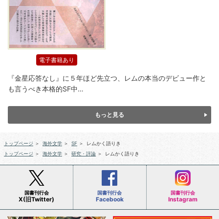
電子書籍あり
『金星応答なし』に５年ほど先立つ、レムの本当のデビュー作と
も言うべき本格的SF中…
もっと見る
トップページ
＞
海外文学
＞
SF
＞
レムかく語りき
トップページ
＞
海外文学
＞
研究・評論
＞
レムかく語りき
国書刊行会
国書刊行会
国書刊行会
X(旧Twitter)
Facebook
Instagram