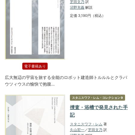
芝田文乃
訳
沼野充義
解説
定価 3,190円（税込）
電子書籍あり
広大無辺の宇宙を旅する全能のロボット建造師トルルルとクラパ
ウツィウスの愉快で抱腹…
スタニスワフ・レム・コレクション 9
捜査・浴槽で発見された手
記
スタニスワフ・レム
著
久山宏一
／
芝田文乃
訳