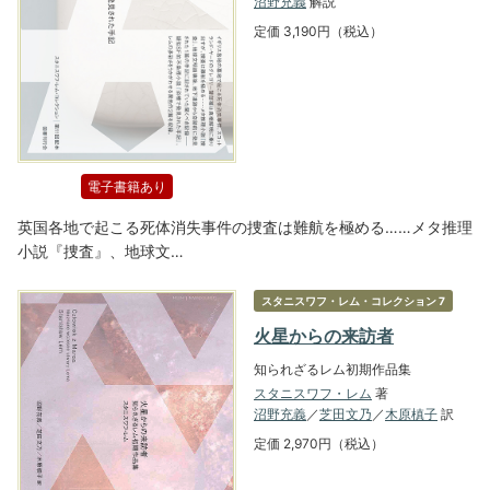
沼野充義
解説
定価 3,190円（税込）
電子書籍あり
英国各地で起こる死体消失事件の捜査は難航を極める……メタ推理
小説『捜査』、地球文…
スタニスワフ・レム・コレクション 7
火星からの来訪者
知られざるレム初期作品集
スタニスワフ・レム
著
沼野充義
／
芝田文乃
／
木原槙子
訳
定価 2,970円（税込）