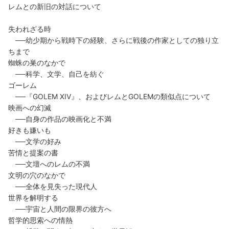
レムとの新旧の対話について
失われざる時
──幼少期から戦時下の経験、さらに戦後の作家としての独り立
ちまで
蜘蛛の巣のなかで
──科学、文学、自己を紡ぐ
ゴーレム
──『GOLEM XIV』、およびレムとGOLEMの類似点について
映画への幻滅
──自身の作品の映画化と不満
好きも嫌いも
──文学の好み
苦情と提案の書
──文壇へのレムの不満
文明の穴のなかで
──全体を見失った現代人
世界を解明する
──宇宙と人間の限界の彼方へ
哲学的思索への情熱