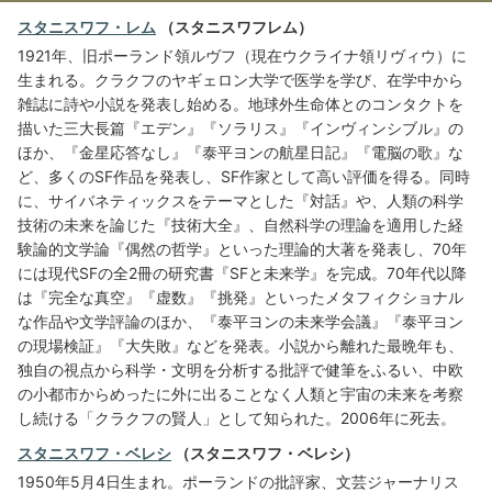
スタニスワフ・レム
（スタニスワフレム）
1921年、旧ポーランド領ルヴフ（現在ウクライナ領リヴィウ）に
生まれる。クラクフのヤギェロン大学で医学を学び、在学中から
雑誌に詩や小説を発表し始める。地球外生命体とのコンタクトを
描いた三大長篇『エデン』『ソラリス』『インヴィンシブル』の
ほか、『金星応答なし』『泰平ヨンの航星日記』『電脳の歌』な
ど、多くのSF作品を発表し、SF作家として高い評価を得る。同時
に、サイバネティックスをテーマとした『対話』や、人類の科学
技術の未来を論じた『技術大全』、自然科学の理論を適用した経
験論的文学論『偶然の哲学』といった理論的大著を発表し、70年
には現代SFの全2冊の研究書『SFと未来学』を完成。70年代以降
は『完全な真空』『虚数』『挑発』といったメタフィクショナル
な作品や文学評論のほか、『泰平ヨンの未来学会議』『泰平ヨン
の現場検証』『大失敗』などを発表。小説から離れた最晩年も、
独自の視点から科学・文明を分析する批評で健筆をふるい、中欧
の小都市からめったに外に出ることなく人類と宇宙の未来を考察
し続ける「クラクフの賢人」として知られた。2006年に死去。
スタニスワフ・ベレシ
（スタニスワフ・ベレシ）
1950年5月4日生まれ。ポーランドの批評家、文芸ジャーナリス