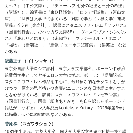
カへ？』（中公文庫）、『チェーホフ 七分の絶望と三分の希望』
（講談社）、編著書に『東欧怪談集』『ロシア怪談集』（河出文
庫）、『世界は文学でできている 対話で学ぶ〈世界文学〉連続
講義』全5巻（光文社）、訳書にスタニスワフ・レム『ソラリス』
（国書刊行会およびハヤカワ文庫SF）、ヴィスワヴァ・シンボル
スカ『終わりと始まり』（未知谷）、ウラジーミル・ナボコフ
『賜物』（新潮社）、『新訳 チェーホフ短篇集』（集英社）など
がある。
後藤正子
（ゴトウマサコ）
東京外国語大学ロシア語科、東京大学文学部卒。ポーランド政府
給費留学生としてヤギェロン大学に学ぶ。ポーランド語翻訳者。
スタニスワフ・レム作品を中心に、分野横断的なテクストを手が
けつつ、原文の思考構造や言葉のニュアンスを日本語に生かすこ
とを心がけている。訳書にスタニスワフ・レム『マゼラン雲』
（国書刊行会）。同書「訳者あとがき」を自ら訳したポーランド
語版が、ヤギェロン大学紀要Konteksty Kultury（2025年第3号）
に掲載。ほかに図録翻訳などがある。
菅原祥
（スガワラショウ）
1981年生まれ。京都大学卒、同大学大学院文学研究科博士後期課