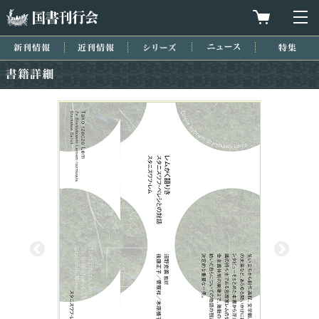
国書刊行会
買物カゴを
メ
新刊情報
近刊情報
シリーズ
ニュース
特集
書籍詳細