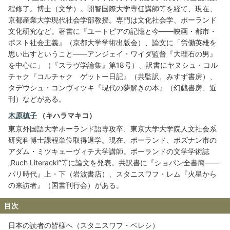
程修了。博士（文学）。開智国際大学専任講師等を経て、現在、
京都産業大学現代社会学部教授。専門は文化社会学、ポーランド
文化研究など。著書に『ユートピアの記憶と今――映画・都市・
ポスト社会主義』（京都大学学術出版会）、論文に「労働英雄を
思い出すということ――アンジェイ・ワイダ監督『大理石の男』
を中心に」（『スラヴ学論集』第18号）、訳書にヤヌシュ・コル
チャク『コルチャク ゲットー日記』（共監訳、みすず書房）、
タデウシュ・コンヴィツキ『現代の夢解きの本』（幻戯書房、近
刊）などがある。
木原槙子
（キハラマキコ）
東京外国語大学ポーランド語専攻卒、東京大学大学院人文社会系
研究科博士課程単位取得退学。現在、ポーランド、ポズナン市の
アダム・ミツキェーヴィチ大学講師。ポーランドの文学学術誌
„Ruch Literacki”等に論文を発表。共訳書に『ショパン全書簡――
パリ時代』上・下（岩波書店）、スタニスワフ・レム『火星から
の来訪者』（国書刊行会）がある。
目次
日本の読者の皆様へ（スタニスワフ・ベレシ）