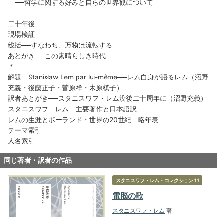
──哲学に関する好みと自らの世界観について
二十年後
現場検証
総括──すなわち、万物は流転する
あとがき──この素晴らしき時代
＊
解題 Stanisław Lem par lui-même──レム自身が語るレム（沼野
充義・後藤正子・菅原祥・木原槙子）
訳者あとがき──スタニスワフ・レム没後二十周年に（沼野充義）
スタニスワフ・レム 主要著作と日本語訳
レムの生涯とポーランド・世界の20世紀 略年表
テーマ索引
人名索引
同じ著者・訳者の作品
スタニスワフ・レム・コレクション 11
電脳の歌
スタニスワフ・レム
著