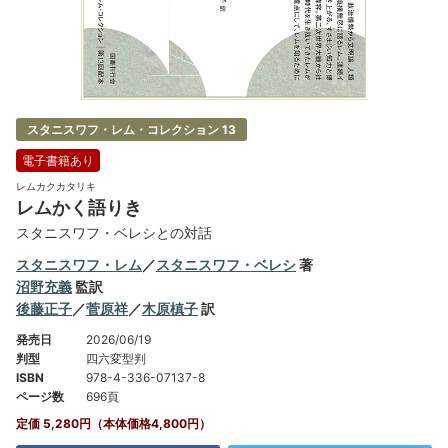
スタニスワフ・レム・コレクション 13
電子書籍あり
レムカクカタリキ
レムかく語りき
スタニスワフ・ベレシとの対話
スタニスワフ・レム
／
スタニスワフ・ベレシ
著
沼野充義
監訳
後藤正子
／
菅原祥
／
木原槙子
訳
発売日
2026/06/19
判型
四六変型判
ISBN
978-4-336-07137-8
ページ数
696頁
定価 5,280円（本体価格4,800円）