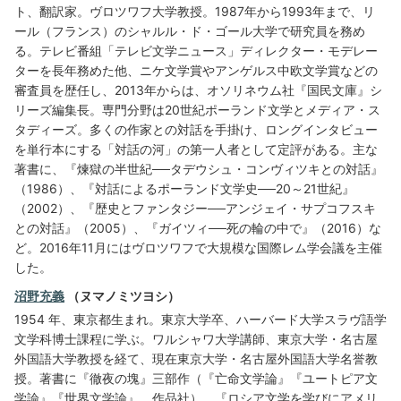
ト、翻訳家。ヴロツワフ大学教授。1987年から1993年まで、リ
ール（フランス）のシャルル・ド・ゴール大学で研究員を務め
る。テレビ番組「テレビ文学ニュース」ディレクター・モデレー
ターを長年務めた他、ニケ文学賞やアンゲルス中欧文学賞などの
審査員を歴任し、2013年からは、オソリネウム社『国民文庫』シ
リーズ編集長。専門分野は20世紀ポーランド文学とメディア・ス
タディーズ。多くの作家との対話を手掛け、ロングインタビュー
を単行本にする「対話の河」の第一人者として定評がある。主な
著書に、『煉獄の半世紀──タデウシュ・コンヴィツキとの対話』
（1986）、『対話によるポーランド文学史──20～21世紀』
（2002）、『歴史とファンタジー──アンジェイ・サプコフスキ
との対話』（2005）、『ガイツィ──死の輪の中で』（2016）な
ど。2016年11月にはヴロツワフで大規模な国際レム学会議を主催
した。
沼野充義
（ヌマノミツヨシ）
1954 年、東京都生まれ。東京大学卒、ハーバード大学スラヴ語学
文学科博士課程に学ぶ。ワルシャワ大学講師、東京大学・名古屋
外国語大学教授を経て、現在東京大学・名古屋外国語大学名誉教
授。著書に『徹夜の塊』三部作（『亡命文学論』『ユートピア文
学論』『世界文学論』、作品社）、『ロシア文学を学びにアメリ