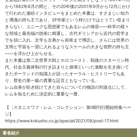
から1982年8月の間と、その20年後の2001年9月から12月にかけ
て行われた連続インタビューをまとめた本書は、すさまじい知力
と博識の持ち主であり、SF作家という枠だけではとうてい収まり
きらない、ユニークな思想家でもあるレムの偉容――科学の様々
な領域と最先端の技術に精通し、古代ギリシアから近代の哲学ま
でを頭に入れ、文学も古典から前衛まで博読し、さらには世界の
文明と宇宙を一望に入れるようなスケールの大きな視野の持ち主
――を浮かび上がらせる。
また本書は第二次世界大戦とホロコースト、戦後のスターリン時
代、社会主義体制の行き詰まりと崩壊といった激動を生き抜いて
きたポーランドの知識人が語ったオーラル・ヒストリーでもあ
り、歴史の第一級の貴重な証言ともなっている。
レム自身が紡ぎ続けてきた自らについての物語の到達点にして、
レムを知るために決定的に重要な一冊。
【〈スタニスワフ・レム・コレクション〉第Ⅱ期刊行開始特集ペー
ジ】
https://www.kokusho.co.jp/special/2021/08/post-17.html
著者紹介