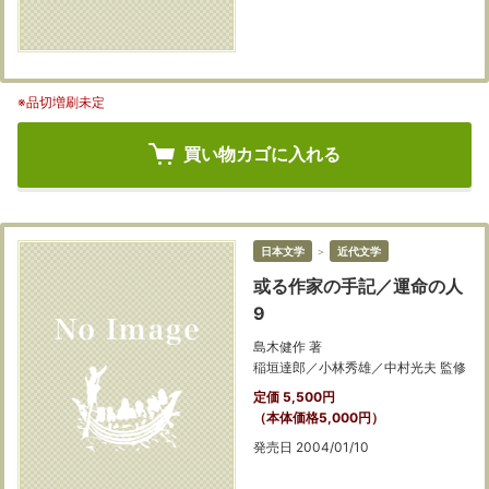
※品切増刷未定
買い物カゴに入れる
日本文学
＞
近代文学
或る作家の手記／運命の人
9
島木健作 著
稲垣達郎／小林秀雄／中村光夫 監修
定価 5,500円
（本体価格5,000円）
発売日 2004/01/10