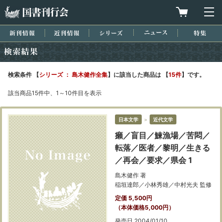
国書刊行会
買物カゴを
メ
新刊情報
近刊情報
シリーズ
ニュース
特集
検索結果
検索条件 【
シリーズ ： 島木健作全集
】に該当した商品は 【
15件
】です。
該当商品15件中、1～10件目を表示
日本文学
＞
近代文学
癩／盲目／鰊漁場／苦悶／
転落／医者／黎明／生きる
／再会／要求／県会 1
島木健作 著
稲垣達郎／小林秀雄／中村光夫 監修
定価 5,500円
（本体価格5,000円）
発売日 2004/01/10