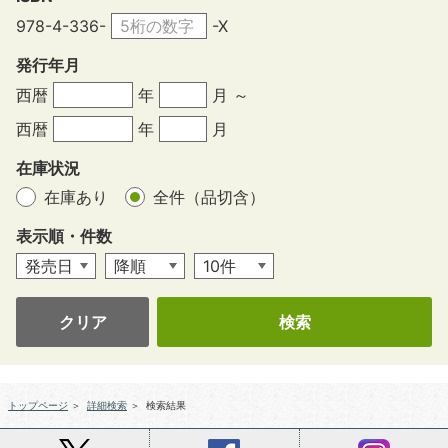
978-4-336-
-X
発行年月
西暦
年
月 ～
西暦
年
月
在庫状況
在庫あり
全件（品切含）
表示順・件数
クリア
トップページ
＞
詳細検索
＞
検索結果