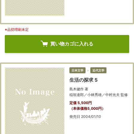
※品切増刷未定
買い物カゴに入れる
日本文学
＞
近代文学
生活の探求 5
島木健作 著
稲垣達郎／小林秀雄／中村光夫 監修
定価 5,500円
（本体価格5,000円）
発売日 2004/01/10