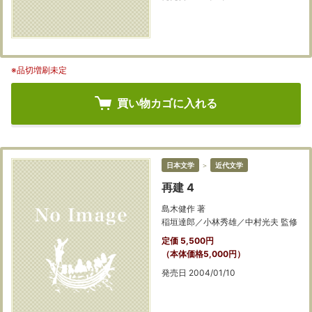
※品切増刷未定
買い物カゴに入れる
日本文学
＞
近代文学
再建 4
島木健作 著
稲垣達郎／小林秀雄／中村光夫 監修
定価 5,500円
（本体価格5,000円）
発売日 2004/01/10