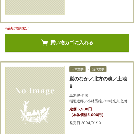
※品切増刷未定
買い物カゴに入れる
日本文学
＞
近代文学
嵐のなか／北方の魂／土地
8
島木健作 著
稲垣達郎／小林秀雄／中村光夫 監修
定価 5,500円
（本体価格5,000円）
発売日 2004/01/10