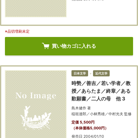
※品切増刷未定
買い物カゴに入れる
日本文学
＞
近代文学
時勢／善吉／若い学者／教
授／あらたま／終章／ある
歎願書／二人の母 他 3
島木健作 著
稲垣達郎／小林秀雄／中村光夫 監修
定価 5,500円
（本体価格5,000円）
発売日 2004/01/10