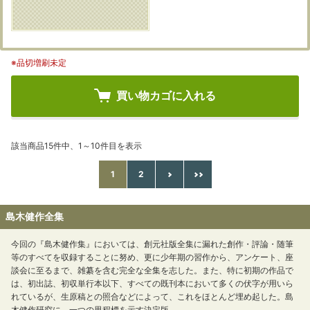
※品切増刷未定
買い物カゴに入れる
該当商品15件中、1～10件目を表示
1
2
島木健作全集
今回の『島木健作集』においては、創元社版全集に漏れた創作・評論・随筆
等のすべてを収録することに努め、更に少年期の習作から、アンケート、座
談会に至るまで、雑纂を含む完全な全集を志した。また、特に初期の作品で
は、初出誌、初収単行本以下、すべての既刊本において多くの伏字が用いら
れているが、生原稿との照合などによって、これをほとんど埋め起した。島
木健作研究に、一つの里程標を示す決定版。