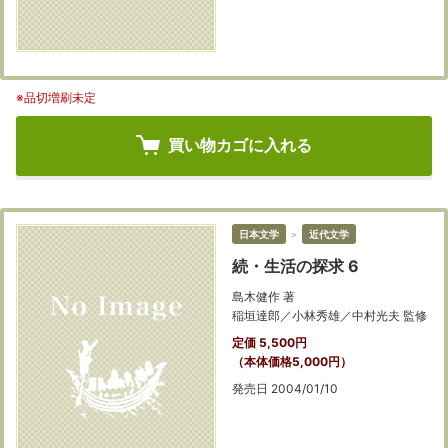
※品切増刷未定
買い物カゴに入れる
日本文学
＞
近代文学
続・生活の探求 6
島木健作 著
稲垣達郎／小林秀雄／中村光夫 監修
定価 5,500円
（本体価格5,000円）
発売日 2004/01/10