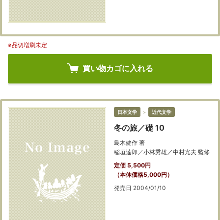
※品切増刷未定
買い物カゴに入れる
日本文学
＞
近代文学
冬の旅／礎 10
島木健作 著
稲垣達郎／小林秀雄／中村光夫 監修
定価 5,500円
（本体価格5,000円）
発売日 2004/01/10