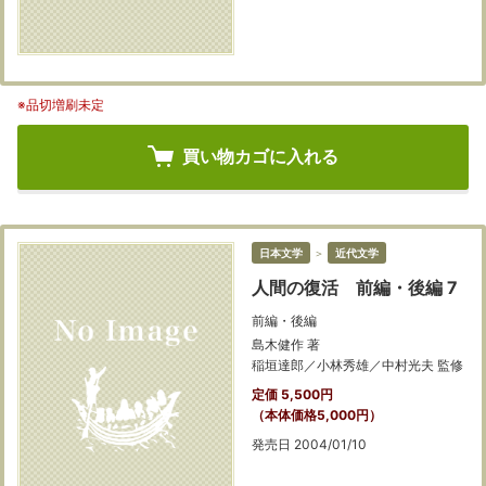
※品切増刷未定
買い物カゴに入れる
日本文学
＞
近代文学
人間の復活 前編・後編 7
前編・後編
島木健作 著
稲垣達郎／小林秀雄／中村光夫 監修
定価 5,500円
（本体価格5,000円）
発売日 2004/01/10