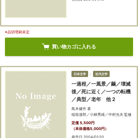
※品切増刷未定
買い物カゴに入れる
日本文学
＞
近代文学
一過程／一風景／繭／壊滅
後／死に近く／一つの転機
／典型／老年 他 2
島木健作 著
稲垣達郎／小林秀雄／中村光夫 監修
定価 5,500円
（本体価格5,000円）
発売日 2004/01/10