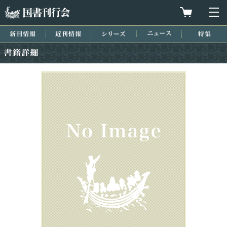
国書刊行会
買物カゴを
メ
新刊情報
近刊情報
シリーズ
ニュース
特集
書籍詳細