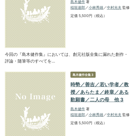
島木健作
著
稲垣達郎
／
小林秀雄
／
中村光夫
監修
定価 5,500円（税込）
今回の『島木健作集』においては、創元社版全集に漏れた創作・
評論・随筆等のすべてを…
島木健作全集 3
時勢／善吉／若い学者／教
授／あらたま／終章／ある
歎願書／二人の母 他 3
島木健作
著
稲垣達郎
／
小林秀雄
／
中村光夫
監修
定価 5,500円（税込）