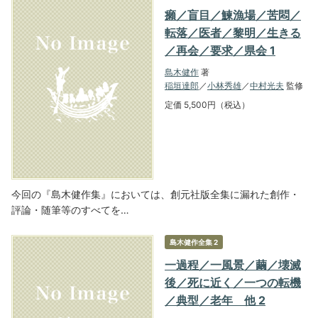
癩／盲目／鰊漁場／苦悶／
転落／医者／黎明／生きる
／再会／要求／県会 1
島木健作
著
稲垣達郎
／
小林秀雄
／
中村光夫
監修
定価 5,500円（税込）
今回の『島木健作集』においては、創元社版全集に漏れた創作・
評論・随筆等のすべてを…
島木健作全集 2
一過程／一風景／繭／壊滅
後／死に近く／一つの転機
／典型／老年 他 2