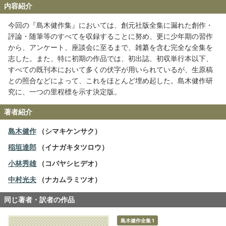
内容紹介
今回の『島木健作集』においては、創元社版全集に漏れた創作・
評論・随筆等のすべてを収録することに努め、更に少年期の習作
から、アンケート、座談会に至るまで、雑纂を含む完全な全集を
志した。また、特に初期の作品では、初出誌、初収単行本以下、
すべての既刊本において多くの伏字が用いられているが、生原稿
との照合などによって、これをほとんど埋め起した。島木健作研
究に、一つの里程標を示す決定版。
著者紹介
島木健作
（シマキケンサク）
稲垣達郎
（イナガキタツロウ）
小林秀雄
（コバヤシヒデオ）
中村光夫
（ナカムラミツオ）
同じ著者・訳者の作品
島木健作全集 1