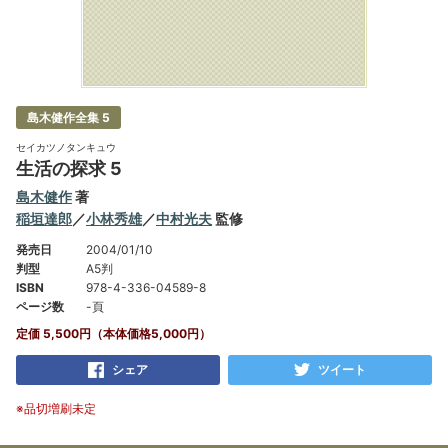
島木健作全集 5
セイカツノタンキュウ
生活の探求 5
島木健作
著
稲垣達郎
／
小林秀雄
／
中村光夫
監修
発売日
2004/01/10
判型
A5判
ISBN
978-4-336-04589-8
ページ数
-頁
定価 5,500円（本体価格5,000円）
シェア
ツイート
※品切増刷未定