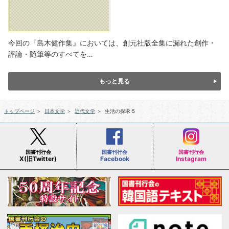
今回の『島木健作集』においては、創元社版全集に漏れた創作・
評論・随筆等のすべてを…
もっと見る
トップページ
＞
日本文学
＞
近代文学
＞
生活の探求 5
国書刊行会
国書刊行会
国書刊行会
X(旧Twitter)
Facebook
Instagram