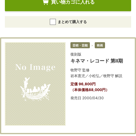
買い物カゴに入れる
まとめて購入する
芸術・芸能
＞
映画
復刻版
キネマ・レコード 第Ⅱ期
牧野守 監修
岩本憲児／小松弘／牧野守 解説
定価 96,800円
（本体価格88,000円）
発売日 2000/04/30