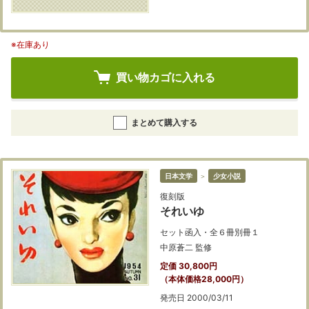
※在庫あり
買い物カゴに入れる
まとめて購入する
日本文学
＞
少女小説
復刻版
それいゆ
セット函入・全６冊別冊１
中原蒼二 監修
定価 30,800円
（本体価格28,000円）
発売日 2000/03/11