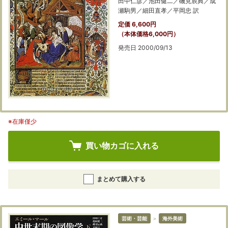
田中仁彦／池田健二／磯見辰典／成
瀬駒男／細田直孝／平岡忠 訳
定価 6,600円
（本体価格6,000円）
発売日 2000/09/13
※在庫僅少
買い物カゴに入れる
まとめて購入する
芸術・芸能
＞
海外美術