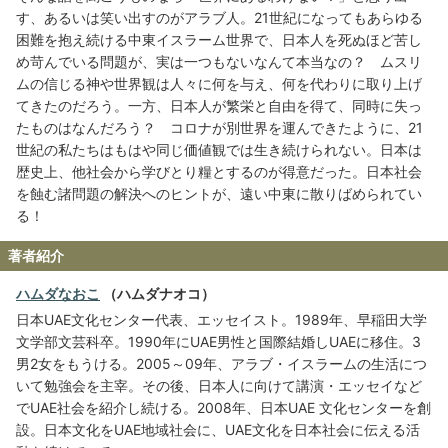
す、あるいは笑い出すのがアラブ人。21世紀になってもあらゆる
困難を抱え続ける中東イスラーム世界で、日本人を死ぬほど苦し
め苛んでいる問題が、実は一つもないなんて本当なの？ ムスリ
ムの信じる神や世界観は人々に何を与え、何を代わりに取り上げ
てきたのだろう。一方、日本人が繁栄と自由を得て、同時に失っ
たものはなんだろう？ コロナが別世界を運んできたように、21
世紀の私たちはもはや同じ価値観では生き続けられない。日本は
歴史上、他社会から学びとり糧とするのが得意だった。日本社会
を蝕む諸問題の解決へのヒントが、遠い中東に散りばめられてい
る！
著者紹介
ハムダなおこ
（ハムダナオコ）
日本UAE文化センター代表、エッセイスト。1989年、早稲田大学
文学部文芸科卒。1990年にUAE男性と国際結婚しUAEに移住。3
男2女をもうける。2005～09年、アラブ・イスラームの生活につ
いて勉強会を主宰。その後、日本人に向けて講演・エッセイなど
でUAE社会を紹介し続ける。2008年、日本UAE 文化センターを創
設。日本文化をUAE地域社会に、UAE文化を日本社会に伝える活