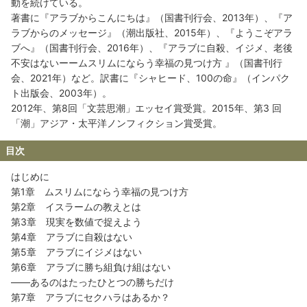
動を続けている。
著書に『アラブからこんにちは』（国書刊行会、2013年）、『ア
ラブからのメッセージ』（潮出版社、2015年）、『ようこぞアラ
ブへ』（国書刊行会、2016年）、『アラブに自殺、イジメ、老後
不安はないーームスリムにならう幸福の見つけ方 』（国書刊行
会、2021年）など。訳書に『シャヒード、100の命』（インパク
ト出版会、2003年）。
2012年、第8回「文芸思潮」エッセイ賞受賞。2015年、第3 回
「潮」アジア・太平洋ノンフィクション賞受賞。
目次
はじめに
第1章 ムスリムにならう幸福の見つけ方
第2章 イスラームの教えとは
第3章 現実を数値で捉えよう
第4章 アラブに自殺はない
第5章 アラブにイジメはない
第6章 アラブに勝ち組負け組はない
――あるのはたったひとつの勝ちだけ
第7章 アラブにセクハラはあるか？