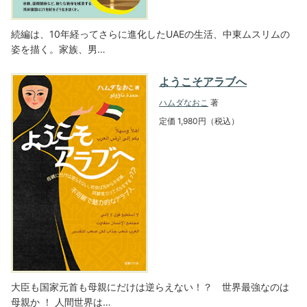
続編は、10年経ってさらに進化したUAEの生活、中東ムスリムの
姿を描く。家族、男…
ようこそアラブへ
ハムダなおこ
著
定価 1,980円（税込）
大臣も国家元首も母親にだけは逆らえない！？ 世界最強なのは
母親か ！ 人間世界は…