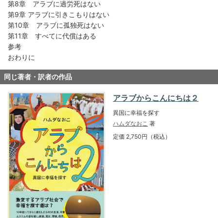
第8章 アラブに過労死はない
第9章 アラブに引きこもりはない
第10章 アラブに孤独死はない
第11章 すべてに代償はある
参考
おわりに
同じ著者・訳者の作品
アラブからこんにちは２
異国に幸福を探す
ハムダなおこ
著
定価 2,750円（税込）