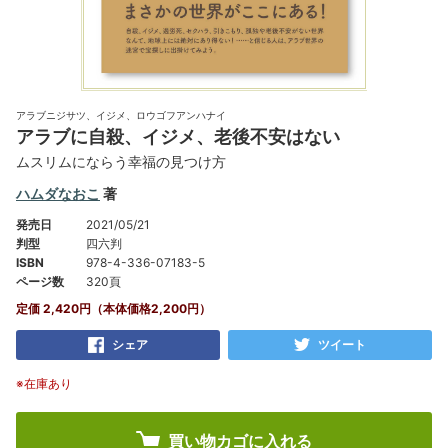
アラブニジサツ、イジメ、ロウゴフアンハナイ
アラブに自殺、イジメ、老後不安はない
ムスリムにならう幸福の見つけ方
ハムダなおこ
著
発売日
2021/05/21
判型
四六判
ISBN
978-4-336-07183-5
ページ数
320頁
定価 2,420円（本体価格2,200円）
シェア
ツイート
※在庫あり