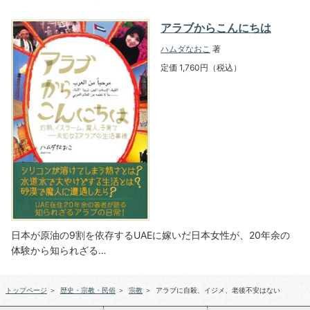
アラブからこんにちは
ハムダなおこ
著
定価 1,760円（税込）
日本が原油の9割を依存するUAEに嫁いだ日本女性が、20年余の
体験から知られざる…
トップページ
＞
歴史・宗教・民俗
＞
宗教
＞
アラブに自殺、イジメ、老後不安はない