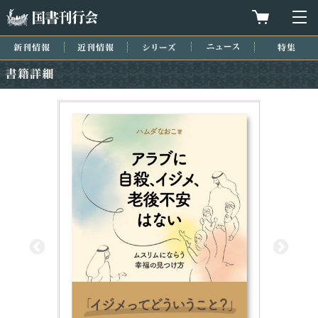
国書刊行会
買物カゴを
メ
新刊情報
近刊情報
シリーズ
ニュース
特集
書籍詳細