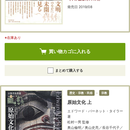
発売日 2019/08
※在庫あり
買い物カゴに入れる
まとめて購入する
歴史・宗教・民俗
＞
宗教
原始文化 上
エドワード・バーネット・タイラー
著
松村一男 監修
奥山倫明／奥山史亮／長谷千代子／