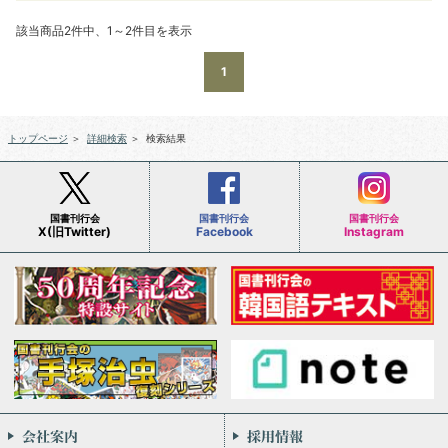
該当商品2件中、1～2件目を表示
1
トップページ
＞
詳細検索
＞
検索結果
国書刊行会
国書刊行会
国書刊行会
X(旧Twitter)
Facebook
Instagram
会社案内