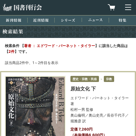
国書刊行会
買物カゴを
メ
新刊情報
近刊情報
シリーズ
ニュース
特集
検索結果
検索条件 【
著者 ： エドワード・バーネット・タイラー
】に該当した商品は
【
2件
】です。
該当商品2件中、1～2件目を表示
歴史・宗教・民俗
＞
宗教
原始文化 下
エドワード・バーネット・タイラー
著
松村一男 監修
奥山倫明／奥山史亮／長谷千代子／
堀雅彦 訳
定価 7,260円
（本体価格6,600円）