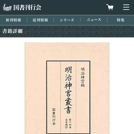
国書刊行会
買物カゴを
メ
新刊情報
近刊情報
シリーズ
ニュース
特集
書籍詳細