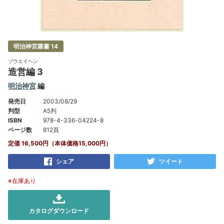
明治神宮叢書 14
ゾウエイヘン
造営編 3
明治神宮
編
発売日
2003/08/29
判型
A5判
ISBN
978-4-336-04224-8
ページ数
812頁
定価 16,500円（本体価格15,000円）
シェア
ツイート
※在庫あり
カタログダウンロード