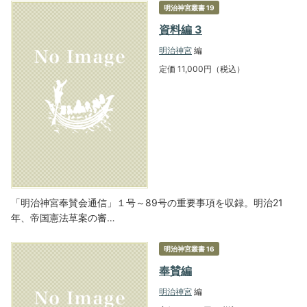
明治神宮叢書 19
資料編 3
明治神宮
編
定価 11,000円（税込）
「明治神宮奉賛会通信」１号～89号の重要事項を収録。明治21
年、帝国憲法草案の審…
明治神宮叢書 16
奉賛編
明治神宮
編