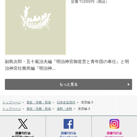
定価 11,000円（税込）
副島次郎・五十嵐治夫編『明治神宮御造営と青年団の奉仕』と明
治神宮社務所編『明治神…
もっと見る
トップページ
＞
歴史・宗教・民俗
＞
日本史近現代
＞
造営編 3
トップページ
＞
歴史・宗教・民俗
＞
資料・史料
＞
造営編 3
国書刊行会
国書刊行会
国書刊行会