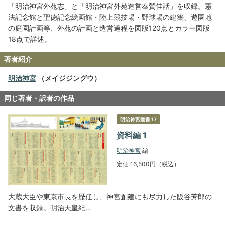
「明治神宮外苑志」と「明治神宮外苑造営奉賛佳話」を収録。憲
法記念館と聖徳記念絵画館・陸上競技場・野球場の建築、遊園地
の庭園計画等、外苑の計画と造営過程を図版120点とカラー図版
18点で詳述。
著者紹介
明治神宮
（メイジジングウ）
同じ著者・訳者の作品
明治神宮叢書 17
資料編 1
明治神宮
編
定価 16,500円（税込）
大蔵大臣や東京市長を歴任し、神宮創建にも尽力した阪谷芳郎の
文書を収録。明治天皇紀…