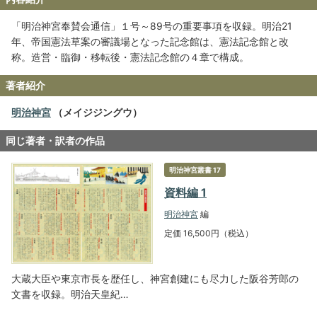
「明治神宮奉賛会通信」１号～89号の重要事項を収録。明治21
年、帝国憲法草案の審議場となった記念館は、憲法記念館と改
称。造営・臨御・移転後・憲法記念館の４章で構成。
著者紹介
明治神宮
（メイジジングウ）
同じ著者・訳者の作品
明治神宮叢書 17
資料編 1
明治神宮
編
定価 16,500円（税込）
大蔵大臣や東京市長を歴任し、神宮創建にも尽力した阪谷芳郎の
文書を収録。明治天皇紀…