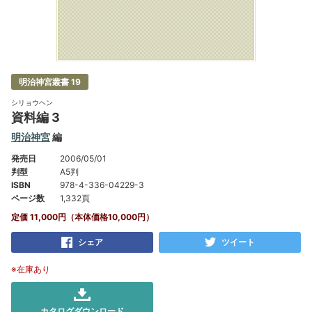
明治神宮叢書 19
シリョウヘン
資料編 3
明治神宮
編
発売日
2006/05/01
判型
A5判
ISBN
978-4-336-04229-3
ページ数
1,332頁
定価 11,000円（本体価格10,000円）
シェア
ツイート
※在庫あり
カタログダウンロード