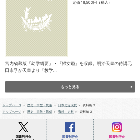
定価 16,500円（税込）
宮内省蔵版『幼学綱要』・『婦女鑑』を収録。明治天皇の侍講元
田永孚が天皇より「教学…
もっと見る
トップページ
＞
歴史・宗教・民俗
＞
日本史近現代
＞
資料編 3
トップページ
＞
歴史・宗教・民俗
＞
資料・史料
＞
資料編 3
国書刊行会
国書刊行会
国書刊行会