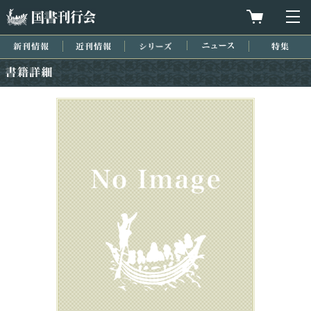
国書刊行会
買物カゴを
メ
新刊情報
近刊情報
シリーズ
ニュース
特集
書籍詳細