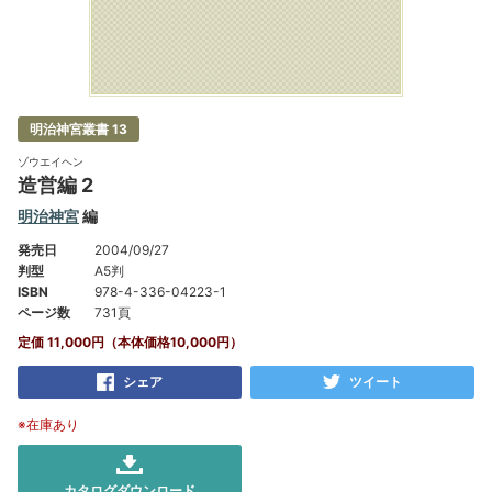
明治神宮叢書 13
ゾウエイヘン
造営編 2
明治神宮
編
発売日
2004/09/27
判型
A5判
ISBN
978-4-336-04223-1
ページ数
731頁
定価 11,000円（本体価格10,000円）
シェア
ツイート
※在庫あり
カタログダウンロード