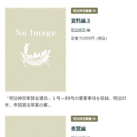
明治神宮叢書 19
資料編 3
明治神宮
編
定価 11,000円（税込）
「明治神宮奉賛会通信」１号～89号の重要事項を収録。明治21
年、帝国憲法草案の審…
明治神宮叢書 16
奉賛編