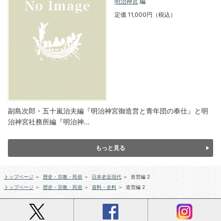
明治神宮
編
定価 11,000円（税込）
副島次郎・五十嵐治夫編『明治神宮御造営と青年団の奉仕』と明
治神宮社務所編『明治神…
もっと見る
トップページ
＞
歴史・宗教・民俗
＞
日本史近現代
＞
造営編 2
トップページ
＞
歴史・宗教・民俗
＞
資料・史料
＞
造営編 2