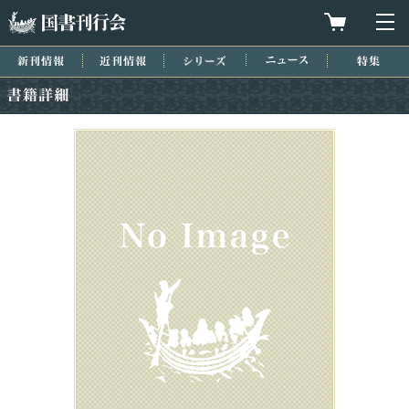
国書刊行会
買物カゴを
メ
新刊情報
近刊情報
シリーズ
ニュース
特集
書籍詳細