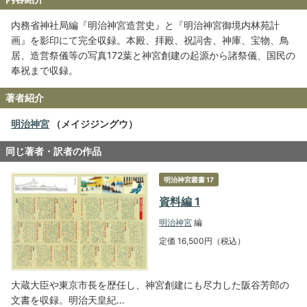
内務省神社局編『明治神宮造営史』と『明治神宮御境内林苑計
画』を影印にて完全収録。本殿、拝殿、祝詞舎、神庫、宝物、鳥
居、造営祭儀等の写真172葉と神宮創建の起源から諸祭儀、国民の
奉祝まで収録。
著者紹介
明治神宮
（メイジジングウ）
同じ著者・訳者の作品
明治神宮叢書 17
資料編 1
明治神宮
編
定価 16,500円（税込）
大蔵大臣や東京市長を歴任し、神宮創建にも尽力した阪谷芳郎の
文書を収録。明治天皇紀…