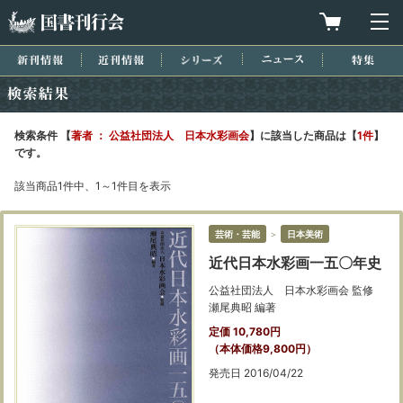
国書刊行会
買物カゴを
メ
新刊情報
近刊情報
シリーズ
ニュース
特集
検索結果
検索条件 【
著者 ： 公益社団法人 日本水彩画会
】に該当した商品は【
1件
】
です。
該当商品1件中、1～1件目を表示
芸術・芸能
＞
日本美術
近代日本水彩画一五〇年史
公益社団法人 日本水彩画会 監修
瀬尾典昭 編著
定価 10,780円
（本体価格9,800円）
発売日 2016/04/22