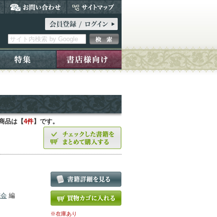
商品は【
4件
】です。
究会
編
※在庫あり