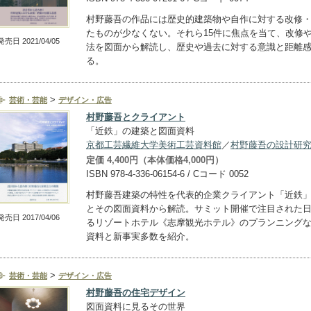
村野藤吾の作品には歴史的建築物や自作に対する改修
たものが少なくない。それら15件に焦点を当て、改修
発売日 2021/04/05
法を図面から解読し、歴史や過去に対する意識と距離
る。
>
芸術・芸能
デザイン・広告
村野藤吾とクライアント
「近鉄」の建築と図面資料
京都工芸繊維大学美術工芸資料館
／
村野藤吾の設計研
定価 4,400円（本体価格4,000円）
ISBN 978-4-336-06154-6 / Cコード 0052
村野藤吾建築の特性を代表的企業クライアント「近鉄
とその図面資料から解読。サミット開催で注目された
発売日 2017/04/06
るリゾートホテル《志摩観光ホテル》のプランニング
資料と新事実多数を紹介。
>
芸術・芸能
デザイン・広告
村野藤吾の住宅デザイン
図面資料に見るその世界