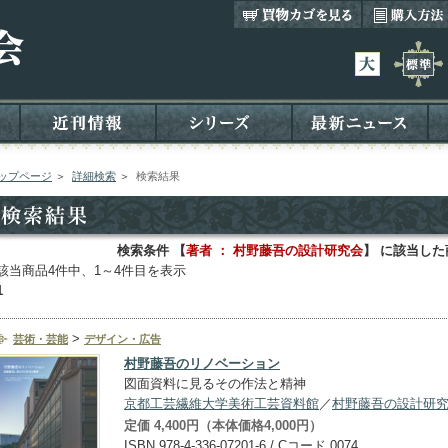
ップページ
＞
詳細検索
＞
検索結果
検索条件 【
著者 ： 村野藤吾の設計研究会
】 に該当した
該当商品4件中、1～4件目を表示
1
>
芸術・芸能
デザイン・広告
村野藤吾のリノベーション
図面資料に見るその作法と精神
京都工芸繊維大学美術工芸資料館
／
村野藤吾の設計研
定価 4,400円（本体価格4,000円）
ISBN 978-4-336-07201-6 / Cコード 0074