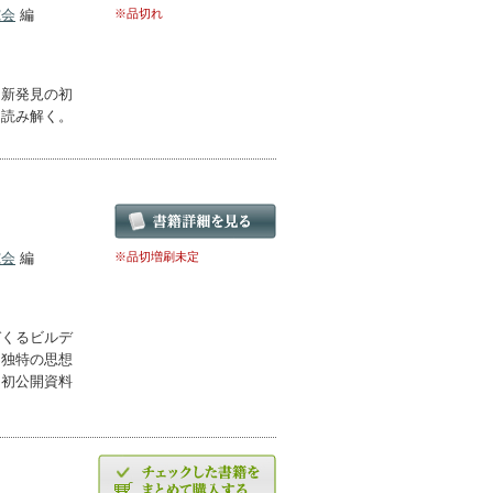
究会
編
※品切れ
、新発見の初
ら読み解く。
究会
編
※品切増刷未定
づくるビルデ
た独特の思想
。初公開資料