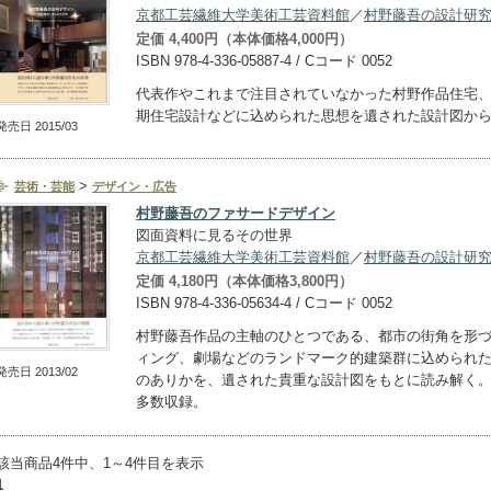
京都工芸繊維大学美術工芸資料館
／
村野藤吾の設計研
定価 4,400円（本体価格4,000円）
ISBN 978-4-336-05887-4 / Cコード 0052
代表作やこれまで注目されていなかった村野作品住宅
期住宅設計などに込められた思想を遺された設計図か
発売日 2015/03
>
芸術・芸能
デザイン・広告
村野藤吾のファサードデザイン
図面資料に見るその世界
京都工芸繊維大学美術工芸資料館
／
村野藤吾の設計研
定価 4,180円（本体価格3,800円）
ISBN 978-4-336-05634-4 / Cコード 0052
村野藤吾作品の主軸のひとつである、都市の街角を形
ィング、劇場などのランドマーク的建築群に込められ
発売日 2013/02
のありかを、遺された貴重な設計図をもとに読み解く
多数収録。
該当商品4件中、1～4件目を表示
1