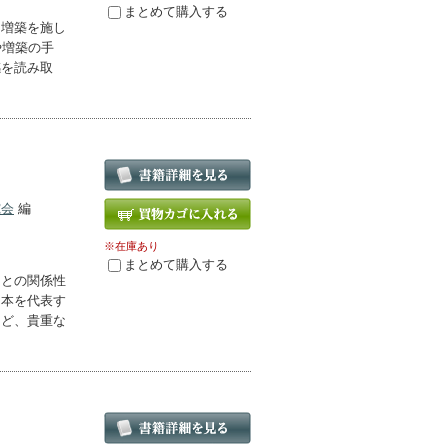
まとめて購入する
・増築を施し
や増築の手
感を読み取
究会
編
※在庫あり
まとめて購入する
」との関係性
日本を代表す
など、貴重な