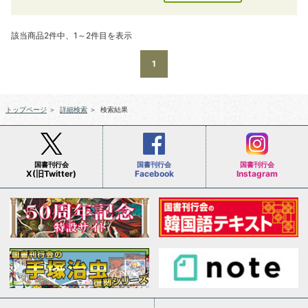
該当商品2件中、1～2件目を表示
1
トップページ
＞
詳細検索
＞
検索結果
国書刊行会
国書刊行会
国書刊行会
X(旧Twitter)
Facebook
Instagram
会社案内