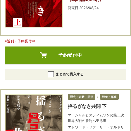
発売日 2026/08/24
※近刊・予約受付中
予約受付中
まとめて購入する
歴史・宗教・民俗
＞
戦争・軍事
揺るぎなき共闘 下
マーシャルとスティムソンの第二次
世界大戦の勝利へ至る道
エドワード・ファーリー・オルドリ