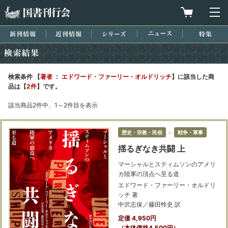
国書刊行会
買物カゴを
メ
新刊情報
近刊情報
シリーズ
ニュース
特集
検索結果
検索条件 【
著者 ： エドワード・ファーリー・オルドリッチ
】に該当した商
品は【
2件
】です。
該当商品2件中、1～2件目を表示
歴史・宗教・民俗
＞
戦争・軍事
揺るぎなき共闘 上
マーシャルとスティムソンのアメリ
カ陸軍の頂点へ至る道
エドワード・ファーリー・オルドリ
ッチ 著
中沢志保／藤田怜史 訳
定価 4,950円
（本体価格4,500円）