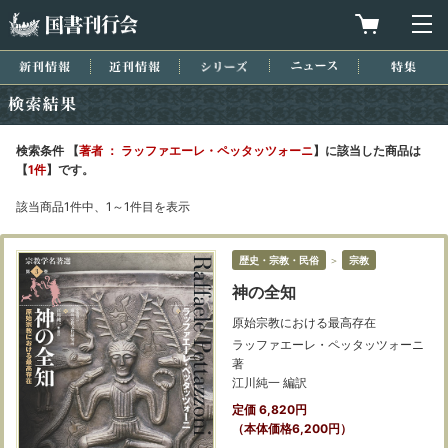
国書刊行会
買物カゴを
メ
新刊情報
近刊情報
シリーズ
ニュース
特集
検索結果
検索条件 【
著者 ： ラッファエーレ・ペッタッツォーニ
】に該当した商品は
【
1件
】です。
該当商品1件中、1～1件目を表示
歴史・宗教・民俗
＞
宗教
神の全知
原始宗教における最高存在
ラッファエーレ・ペッタッツォーニ
著
江川純一 編訳
定価 6,820円
（本体価格6,200円）