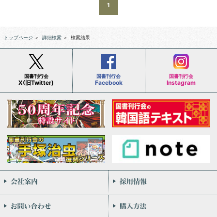
1
トップページ
＞
詳細検索
＞
検索結果
国書刊行会
国書刊行会
国書刊行会
X(旧Twitter)
Facebook
Instagram
会社案内
お問い合わせ