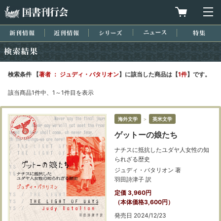
国書刊行会
買物カゴを
メ
新刊情報
近刊情報
シリーズ
ニュース
特集
検索結果
検索条件 【
著者 ： ジュディ・バタリオン
】に該当した商品は【
1件
】です。
該当商品1件中、1～1件目を表示
海外文学
＞
英米文学
ゲットーの娘たち
ナチスに抵抗したユダヤ人女性の知
られざる歴史
ジュディ・バタリオン 著
羽田詩津子 訳
定価 3,960円
（本体価格3,600円）
発売日 2024/12/23