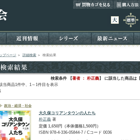
ップページ
＞
詳細検索
＞
検索結果
検索条件 【
著者 ： 朴正義
】 に該当した商品は
該当商品1件中、1～1件目を表示
1
政治・経済・社会
大久保コリアンタウンの人たち
朴正義
著
定価 1,650円（本体価格1,500円）
ISBN 978-4-336-05844-7 / Cコード 0036