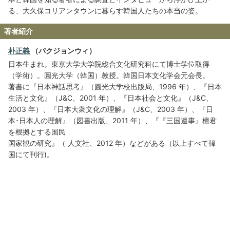
る、大久保コリアンタウンに暮らす韓国人たちの本当の姿。
著者紹介
朴正義
（パクジョンウィ）
日本生まれ。東京大学大学院総合文化研究科にて博士学位取得
（学術）。圓光大学（韓国）教授。韓国日本文化学会元会長。
著書に『日本神話思考』（圓光大学校出版局、1996 年）、『日本
生活と文化』（J&C、2001 年）、『日本社会と文化』（J&C、
2003 年）、『日本大衆文化の理解』（J&C、2003 年）、『日
本･日本人の理解』（図書出版、2011 年）、『『三国遺事』檀君
を根拠とする国民
国家観の研究』（ 人文社、2012 年）などがある（以上すべて韓
国にて刊行)。