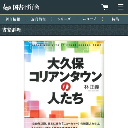
国書刊行会
買物カゴを
メ
新刊情報
近刊情報
シリーズ
ニュース
特集
書籍詳細