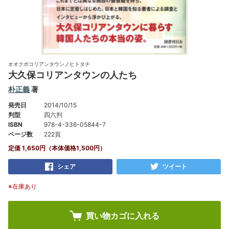
オオクボコリアンタウンノヒトタチ
大久保コリアンタウンの人たち
朴正義
著
発売日
2014/10/15
判型
四六判
ISBN
978-4-336-05844-7
ページ数
222頁
定価 1,650円（本体価格1,500円）
シェア
ツイート
※在庫あり