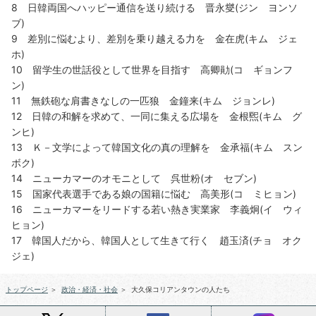
8 日韓両国へハッピー通信を送り続ける 晋永燮(ジン ヨンソ
ブ)
9 差別に悩むより、差別を乗り越える力を 金在虎(キム ジェ
ホ)
10 留学生の世話役として世界を目指す 高卿勛(コ ギョンフ
ン)
11 無鉄砲な肩書きなしの一匹狼 金鐘来(キム ジョンレ)
12 日韓の和解を求めて、一同に集える広場を 金根煕(キム グ
ンヒ)
13 Ｋ－文学によって韓国文化の真の理解を 金承福(キム スン
ボク)
14 ニューカマーのオモニとして 呉世粉(オ セブン)
15 国家代表選手である娘の国籍に悩む 高美形(コ ミヒョン)
16 ニューカマーをリードする若い熱き実業家 李義炯(イ ウィ
ヒョン)
17 韓国人だから、韓国人として生きて行く 趙玉済(チョ オク
ジェ)
トップページ
＞
政治・経済・社会
＞
大久保コリアンタウンの人たち