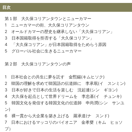
目次
第１部 大久保コリアンタウンとニューカマー
1 ニューカマーの街、大久保コリアンタウン
2 オールドカマーの歴史を継承しない「大久保コリアン」
3 日本国籍取得を拒否する「大久保コリアン」
4 「大久保コリアン」が日本国籍取得をためらう原因
5 グローバル社会に生きるニューカマー
第２部 大久保コリアンタウンの声
1 日本社会との共生に夢を託す 金煕錫(キムヒソク)
2 韓国の理解を求めて韓国語の伝道師に 李承珉(イ スンミン)
3 日本が好きで日本の生活を楽しむ 沈起連(シン ギヨン)
4 大久保を起点として世界ドリームを 李忠基(イ チュンキ)
5 韓国文化を発信する韓国文化の伝道師 申尚潤(シン サンユ
ン)
6 裸一貫から大企業を築き上げる 羅承道(ナ スンド)
7 日本におけるマッコリのパイオニア 金孝燮（キム ヒョソ
プ）