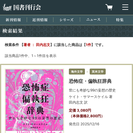
国書刊行会
買物カゴを
メ
新刊情報
近刊情報
シリーズ
ニュース
特集
検索結果
検索条件 【
著者 ： 田内志文
】に該当した商品は【
1件
】です。
該当商品1件中、1～1件目を表示
海外文学
＞
英米文学
恐怖症・偏執狂辞典
世にも奇妙な99の妄想の歴史
ケイト・サマースケイル 著
田内志文 訳
定価 3,080円
（本体価格2,800円）
発売日 2025/12/16