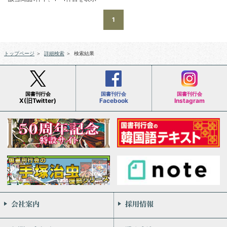
1
トップページ
＞
詳細検索
＞
検索結果
国書刊行会
国書刊行会
国書刊行会
X(旧Twitter)
Facebook
Instagram
会社案内
お問い合わせ