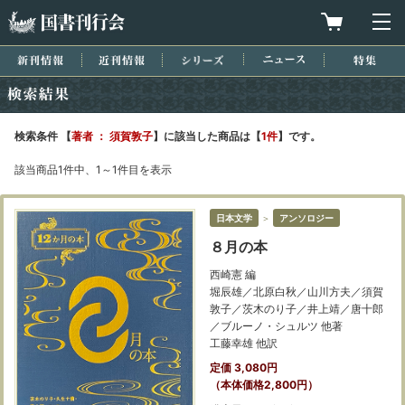
国書刊行会
買物カゴを
メ
新刊情報
近刊情報
シリーズ
ニュース
特集
検索結果
検索条件 【
著者 ： 須賀敦子
】に該当した商品は【
1件
】です。
該当商品1件中、1～1件目を表示
日本文学
＞
アンソロジー
８月の本
西崎憲 編
堀辰雄／北原白秋／山川方夫／須賀
敦子／茨木のり子／井上靖／唐十郎
／ブルーノ・シュルツ 他著
工藤幸雄 他訳
定価 3,080円
（本体価格2,800円）