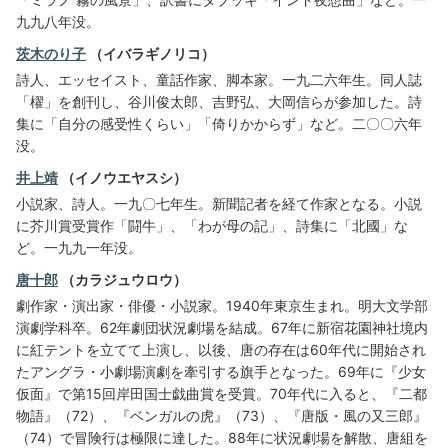
九九八年没。
茨木のり子
（イバラギノリコ）
詩人、エッセイスト、童話作家、脚本家。一九二六年生。同人誌
「櫂」を創刊し、谷川俊太郎、吉野弘、大岡信らが参加した。詩
集に「自分の感受性くらい」「倚りかからず」など。二〇〇六年
没。
井上靖
（イノウエヤスシ）
小説家、詩人。一九〇七年生。新聞記者を経て作家となる。小説
に芥川賞受賞作「闘牛」、「わが母の記」、詩集に「北國」な
ど。一九九一年没。
唐十郎
（カラジュウロウ）
劇作家・演出家・俳優・小説家。1940年東京生まれ。明大文学部
演劇学科卒。62年劇団状況劇場を結成。67年に新宿花園神社境内
に紅テントを立てて上演し、以後、唐の存在は60年代に開始され
たアングラ・小劇場演劇を牽引する旗手となった。69年に『少女
仮面』で第15回岸田国士戯曲賞を受賞。70年代に入ると、『二都
物語』（72）、『ベンガルの虎』（73）、『唐版・風の又三郎』
（74）で冒険行は極限に達した。88年に状況劇場を解散、唐組を