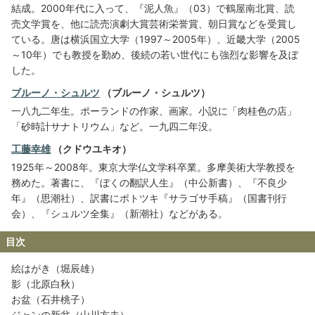
結成。2000年代に入って、『泥人魚』（03）で鶴屋南北賞、読
売文学賞を、他に読売演劇大賞芸術栄誉賞、朝日賞などを受賞し
ている。唐は横浜国立大学（1997～2005年）、近畿大学（2005
～10年）でも教授を勤め、後続の若い世代にも強烈な影響を及ぼ
した。
ブルーノ・シュルツ
（ブルーノ・シュルツ）
一八九二年生。ポーランドの作家、画家。小説に「肉桂色の店」
「砂時計サナトリウム」など。一九四二年没。
工藤幸雄
（クドウユキオ）
1925年～2008年。東京大学仏文学科卒業。多摩美術大学教授を
務めた。著書に、『ぼくの翻訳人生』（中公新書）、『不良少
年』（思潮社）、訳書にポトツキ『サラゴサ手稿』（国書刊行
会）、『シュルツ全集』（新潮社）などがある。
目次
絵はがき（堀辰雄）
影（北原白秋）
お盆（石井桃子）
ジャンの新盆（山川方夫）