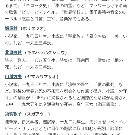
るまで』『全ロック史』『本の幽霊』など。フラワーしげる名義
で歌集『ビットとデシベル』『世界学校』。電子書籍や音楽のレ
ーベル〈惑星と口笛〉主宰。音楽家でもある。
堀辰雄
（ホリタツオ）
小説家。一九〇四年生。小説に「聖家族」「風立ちぬ」「美しい
村」など。一九五三年没。
北原白秋
（キタハラハクシュウ）
詩人、歌人。一八八五年生。詩集に「邪宗門」、歌集に「桐の
花」など。一九四二年没。
山川方夫
（ヤマカワマサオ）
小説家。一九三〇年生。小説に「演技の果て」「夏の葬列」な
ど。戦後の青春と死の不条理を都会的な作風で描き、小説「お守
り」の翻訳が「LIFE」に掲載されるなど国際的な活躍が期待され
る中、一九六五年に交通事故で死去。享年三六（満三四歳）。
須賀敦子
（スガアツコ）
随筆家、伊文学者、翻訳家。一九二九年生。夫ジュゼッペ・ペッ
ピーノ・リッカとともに日伊の翻訳に取り組むが死別。随筆に
「ミラノ 霧の風景」、訳書にタブッキ「インド夜想曲」など。一