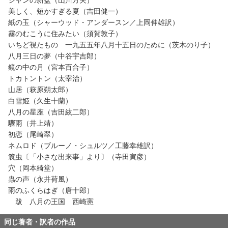
美しく、短かすぎる夏（吉田健一）
紙の玉（シャーウッド・アンダースン／上岡伸雄訳）
霧のむこうに住みたい（須賀敦子）
いちど視たもの 一九五五年八月十五日のために（茨木のり子）
八月三日の夢（中谷宇吉郎）
鏡の中の月（宮本百合子）
トカトントン（太宰治）
山居（萩原朔太郎）
白雪姫（久生十蘭）
八月の星座（吉田絃二郎）
驟雨（井上靖）
初恋（尾崎翠）
ネムロド（ブルーノ・シュルツ／工藤幸雄訳）
簔虫〔「小さな出来事」より〕（寺田寅彦）
穴（岡本綺堂）
蟲の声（永井荷風）
雨のふくらはぎ（唐十郎）
跋 八月の王国 西崎憲
同じ著者・訳者の作品