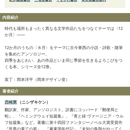
内容紹介
時代も場所もまったく異なる文学作品たちをつなぐテーマは〈12
か月〉――
12か月のうちの〈８月〉をテーマに古今東西の小説・詩歌・随筆
を集めたアンソロジー。
四季をあじわい、あの作品といま同じ季節を生きるよろこびをつ
くる本。シリーズ全12巻。
装丁：岡本洋平（岡本デザイン室）
著者紹介
西崎憲
（ニシザキケン）
翻訳家、作家、アンソロジスト。訳書にコッパード『郵便局と
蛇』、『ヘミングウェイ短篇集』、『青と緑 ヴァージニア・ウル
フ短篇集』など。著書に第十四回ファンタジーノベル大賞受賞作
『世界の果ての庭』、『蕃東国年代記』『未知の鳥類がやってく