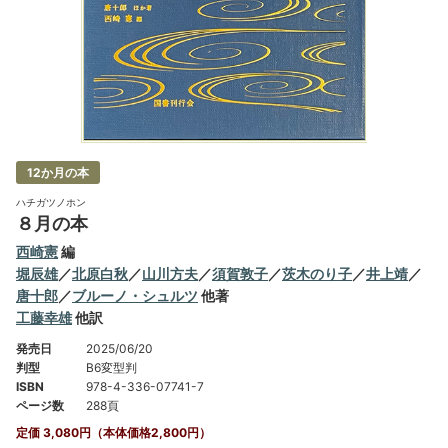
12か月の本
ハチガツノホン
８月の本
西崎憲
編
堀辰雄
／
北原白秋
／
山川方夫
／
須賀敦子
／
茨木のり子
／
井上靖
／
唐十郎
／
ブルーノ・シュルツ
他著
工藤幸雄
他訳
発売日
2025/06/20
判型
B6変型判
ISBN
978-4-336-07741-7
ページ数
288頁
定価 3,080円（本体価格2,800円）