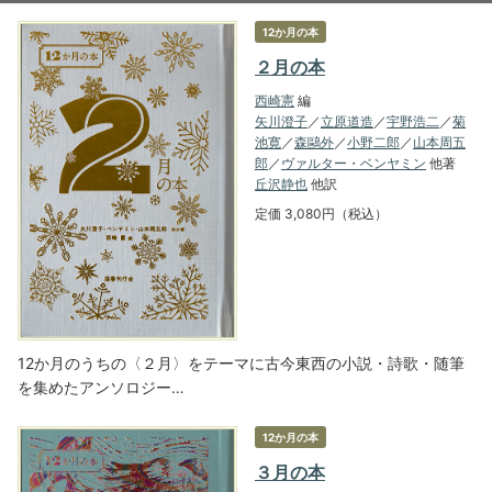
12か月の本
２月の本
西崎憲
編
矢川澄子
／
立原道造
／
宇野浩二
／
菊
池寛
／
森鷗外
／
小野二郎
／
山本周五
郎
／
ヴァルター・ベンヤミン
他著
丘沢静也
他訳
定価 3,080円（税込）
12か月のうちの〈２月〉をテーマに古今東西の小説・詩歌・随筆
を集めたアンソロジー…
12か月の本
３月の本