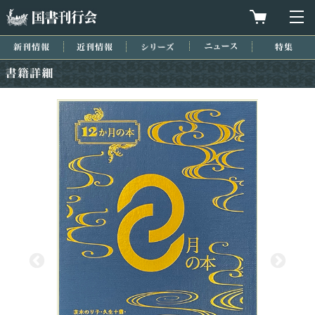
国書刊行会
買物カゴを
メ
新刊情報
近刊情報
シリーズ
ニュース
特集
書籍詳細