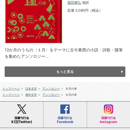
堀田郷弘
他訳
定価 3,080円（税込）
12か月のうちの〈１月〉をテーマに古今東西の小説・詩歌・随筆
を集めたアンソロジー…
もっと見る
トップページ
＞
日本文学
＞
アンソロジー
＞
８月の本
トップページ
＞
海外文学
＞
アンソロジー
＞
８月の本
国書刊行会
国書刊行会
国書刊行会
X(旧Twitter)
Facebook
Instagram