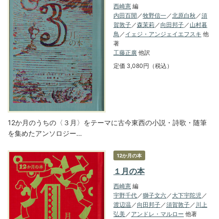
西崎憲
編
内田百閒
／
牧野信一
／
北原白秋
／
須
賀敦子
／
森茉莉
／
向田邦子
／
山村暮
鳥
／
イェジ・アンジェイエフスキ
他
著
工藤正廣
他訳
定価 3,080円（税込）
12か月のうちの〈３月〉をテーマに古今東西の小説・詩歌・随筆
を集めたアンソロジー…
12か月の本
１月の本
西崎憲
編
宇野千代
／
獅子文六
／
大下宇陀児
／
渡辺温
／
向田邦子
／
須賀敦子
／
川上
弘美
／
アンドレ・マルロー
他著