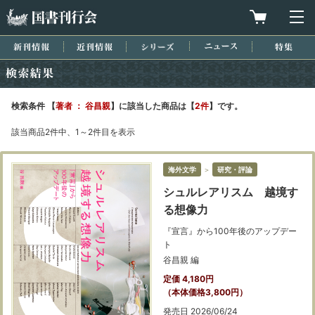
国書刊行会
買物カゴを
メ
新刊情報
近刊情報
シリーズ
ニュース
特集
検索結果
検索条件 【
著者 ： 谷昌親
】に該当した商品は【
2件
】です。
該当商品2件中、1～2件目を表示
海外文学
＞
研究・評論
シュルレアリスム 越境す
る想像力
『宣言』から100年後のアップデー
ト
谷昌親 編
定価 4,180円
（本体価格3,800円）
発売日 2026/06/24