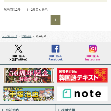
該当商品2件中、1～2件目を表示
1
トップページ
＞
詳細検索
＞
検索結果
国書刊行会
国書刊行会
国書刊行会
X(旧Twitter)
Facebook
Instagram
会社案内