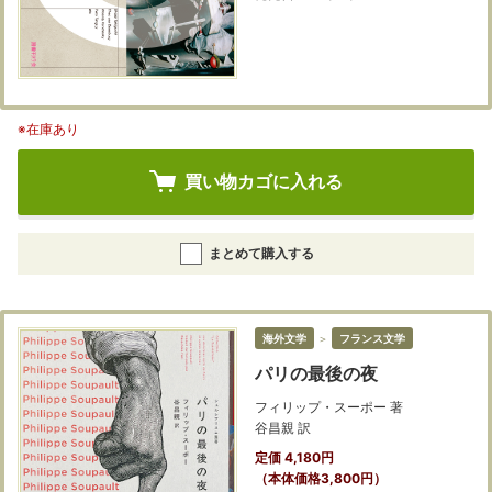
※在庫あり
買い物カゴに入れる
まとめて購入する
海外文学
＞
フランス文学
パリの最後の夜
フィリップ・スーポー 著
谷昌親 訳
定価 4,180円
（本体価格3,800円）