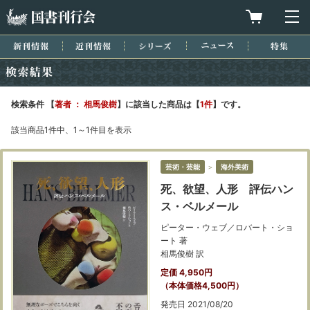
国書刊行会
買物カゴを
メ
新刊情報
近刊情報
シリーズ
ニュース
特集
検索結果
検索条件 【
著者 ： 相馬俊樹
】に該当した商品は【
1件
】です。
該当商品1件中、1～1件目を表示
芸術・芸能
＞
海外美術
死、欲望、人形 評伝ハン
ス・ベルメール
ピーター・ウェブ／ロバート・ショ
ート 著
相馬俊樹 訳
定価 4,950円
（本体価格4,500円）
発売日 2021/08/20