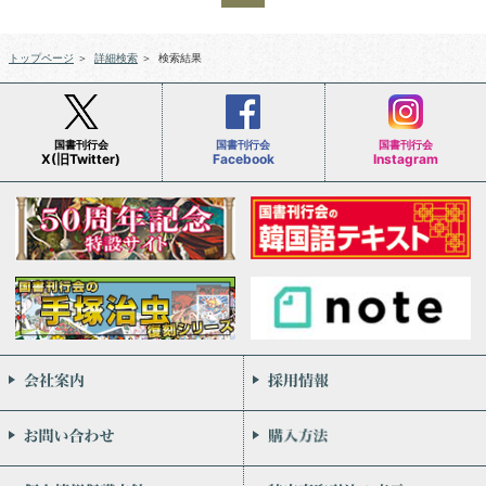
トップページ
＞
詳細検索
＞
検索結果
国書刊行会
国書刊行会
国書刊行会
X(旧Twitter)
Facebook
Instagram
会社案内
お問い合わせ
個人情報保護方針