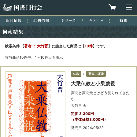
国書刊行会
買物カゴを
メ
新刊情報
近刊情報
シリーズ
ニュース
特集
検索結果
検索条件 【
著者 ： 大竹晋
】に該当した商品は【
10件
】です。
該当商品10件中、1～10件目を表示
仏教
＞
研究・評論
大乗仏教と小乗蔑視
声聞と声聞乗とはどう見られてきた
か
大竹晋 著
定価 3,300円
（本体価格3,000円）
発売日 2024/05/22