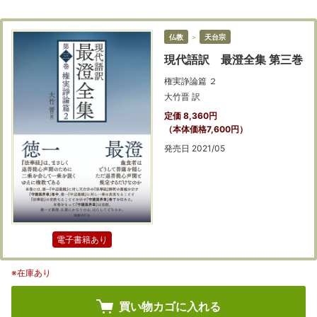
仏教
＞
天台宗
現代語訳 最澄全集 第三巻
権実諍論篇 ２
大竹晋 訳
定価 8,360円
（本体価格7,600円）
発売日 2021/05
電子書籍あり
※在庫あり
買い物カゴに入れる