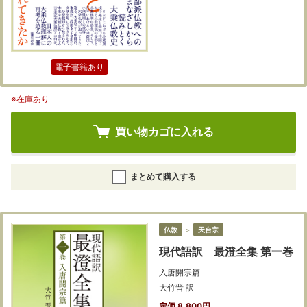
電子書籍あり
※在庫あり
買い物カゴに入れる
まとめて購入する
仏教
＞
天台宗
現代語訳 最澄全集 第一巻
入唐開宗篇
大竹晋 訳
定価 8,800円