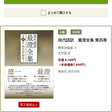
まとめて購入する
仏教
＞
天台宗
現代語訳 最澄全集 第四巻
権実諍論篇 ３
大竹晋 訳
定価 8,140円
（本体価格7,400円）
発売日 2021/05
電子書籍あり