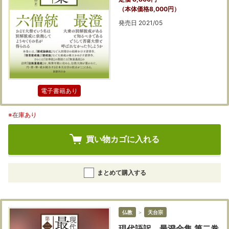
（本体価格8,000円）
発売日 2021/05
電子書籍あり
※在庫あり
買い物カゴに入れる
まとめて購入する
仏教
＞
天台宗
現代語訳 最澄全集 第二巻