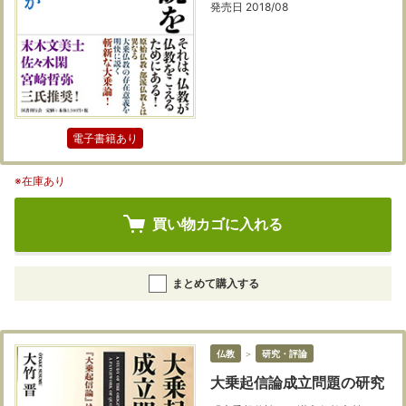
発売日 2018/08
電子書籍あり
※在庫あり
買い物カゴに入れる
まとめて購入する
仏教
＞
研究・評論
大乗起信論成立問題の研究