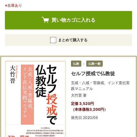
※在庫あり
買い物カゴに入れる
まとめて購入する
仏教
＞
仏教一般
セルフ授戒で仏教徒
五戒・八戒・菩薩戒、インド直伝実
践マニュアル
大竹晋 著
定価 3,520円
（本体価格3,200円）
発売日 2020/06