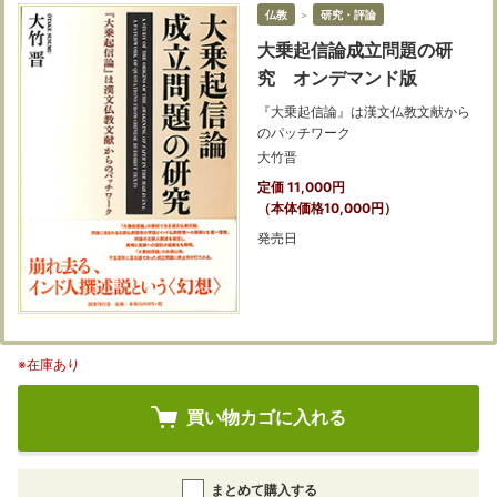
仏教
＞
研究・評論
大乗起信論成立問題の研
究 オンデマンド版
『大乗起信論』は漢文仏教文献から
のパッチワーク
大竹晋
定価 11,000円
（本体価格10,000円）
発売日
※在庫あり
買い物カゴに入れる
まとめて購入する