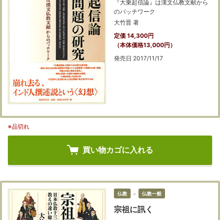
『大乗起信論』は漢文仏教文献から
のパッチワーク
大竹晋 著
定価 14,300円
（本体価格13,000円）
発売日 2017/11/17
※品切れ
買い物カゴに入れる
仏教
＞
仏教一般
宗祖に訊く