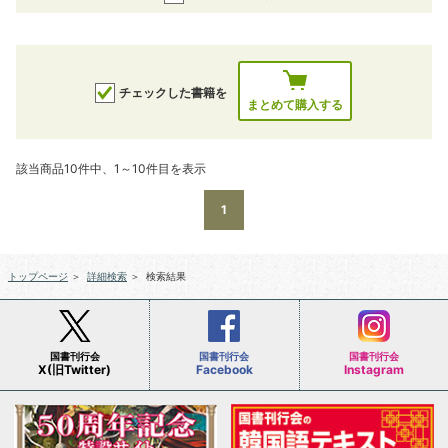
チェックした書籍を
まとめて購入する
該当商品10件中、1～10件目を表示
1
トップページ
＞
詳細検索
＞
検索結果
国書刊行会
国書刊行会
国書刊行会
X(旧Twitter)
Facebook
Instagram