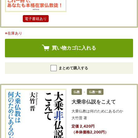
電子書籍あり
※在庫あり
買い物カゴに入れる
まとめて購入する
仏教
＞
仏教一般
大乗非仏説をこえて
大乗仏教は何のためにあるのか
大竹晋 著
定価 2,420円
（本体価格2,200円）