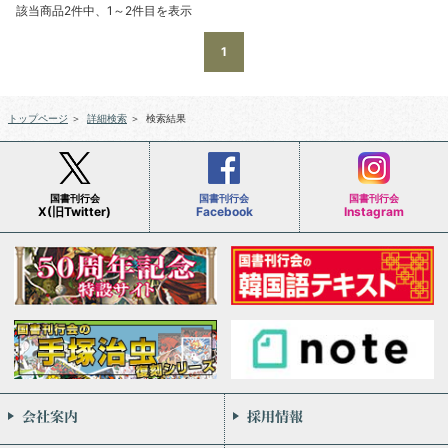
該当商品2件中、1～2件目を表示
1
トップページ
＞
詳細検索
＞
検索結果
国書刊行会
国書刊行会
国書刊行会
X(旧Twitter)
Facebook
Instagram
会社案内