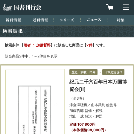
国書刊行会
買物カゴを
メ
新刊情報
近刊情報
シリーズ
ニュース
特集
検索結果
検索条件 【
著者 ： 加藤哲郎
】に該当した商品は【
2件
】です。
該当商品2件中、1～2件目を表示
歴史・宗教・民俗
＞
日本史近現代
紀元二千六百年日本万国博
覧会[Ⅱ]
（全3巻）
津金澤聰廣／山本武利 総監修
加藤哲郎 監修・解説
増山一成 解説・解題
定価 107,800円
（本体価格98,000円）