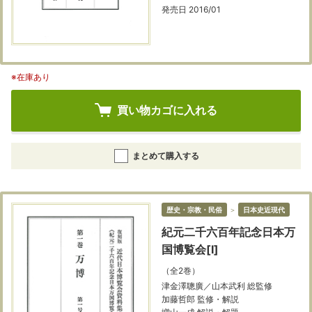
発売日 2016/01
※在庫あり
買い物カゴに入れる
まとめて購入する
歴史・宗教・民俗
＞
日本史近現代
紀元二千六百年記念日本万
国博覧会[Ⅰ]
（全2巻）
津金澤聰廣／山本武利 総監修
加藤哲郎 監修・解説