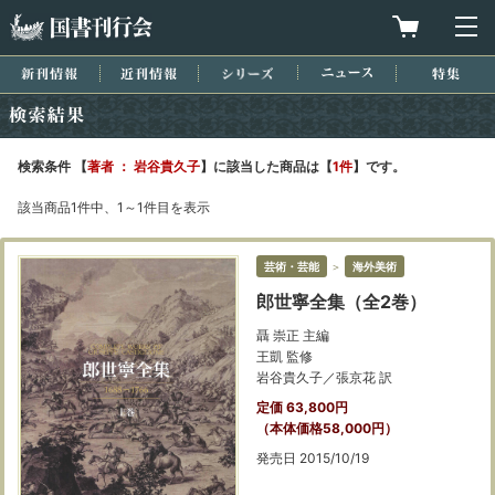
国書刊行会
買物カゴを
メ
新刊情報
近刊情報
シリーズ
ニュース
特集
検索結果
検索条件 【
著者 ： 岩谷貴久子
】に該当した商品は【
1件
】です。
該当商品1件中、1～1件目を表示
芸術・芸能
＞
海外美術
郎世寧全集（全2巻）
聶 崇正 主編
王凱 監修
岩谷貴久子／張京花 訳
定価 63,800円
（本体価格58,000円）
発売日 2015/10/19