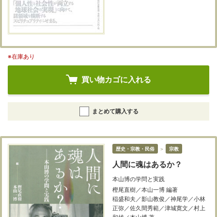
※在庫あり
買い物カゴに入れる
まとめて購入する
歴史・宗教・民俗
＞
宗教
人間に魂はあるか？
本山博の学問と実践
樫尾直樹／本山一博 編著
稲盛和夫／影山教俊／神尾学／小林
正弥／佐久間秀範／津城寛文／村上