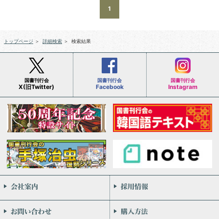
1
トップページ
＞
詳細検索
＞
検索結果
国書刊行会
国書刊行会
国書刊行会
X(旧Twitter)
Facebook
Instagram
会社案内
お問い合わせ