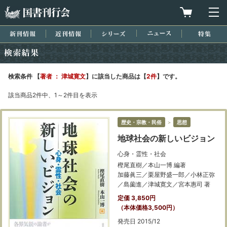
国書刊行会
買物カゴを
メ
新刊情報
近刊情報
シリーズ
ニュース
特集
検索結果
検索条件 【
著者 ： 津城寛文
】に該当した商品は【
2件
】です。
該当商品2件中、1～2件目を表示
歴史・宗教・民俗
＞
思想
地球社会の新しいビジョン
心身・霊性・社会
樫尾直樹／本山一博 編著
加藤眞三／栗屋野盛一郎／小林正弥
／島薗進／津城寛文／宮本惠司 著
定価 3,850円
（本体価格3,500円）
発売日 2015/12