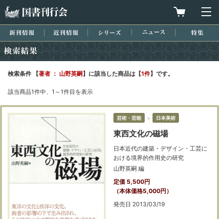
国書刊行会
買物カゴを
メ
新刊情報
近刊情報
シリーズ
ニュース
特集
検索結果
検索条件 【
著者 ： 山野英嗣
】に該当した商品は【
1件
】です。
該当商品1件中、1～1件目を表示
芸術・芸能
＞
日本美術
東西文化の磁場
日本近代の建築・デザイン・工芸に
おける境界的作用史の研究
山野英嗣 編
定価 5,500円
（本体価格5,000円）
発売日 2013/03/19