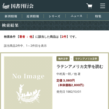
国書刊行会
買物カゴを
メ
新刊情報
近刊情報
シリーズ
ニュース
特集
検索結果
検索条件 【
著者 ： 他
】に該当した商品は【
2件
】です。
該当商品2件中、1～2件目を表示
海外文学
＞
ラテンアメリカ文学
ラテンアメリカ文学を読む
中村真一郎／他 著
定価 3,080円
（本体価格2,800円）
発売日 1982/10/01