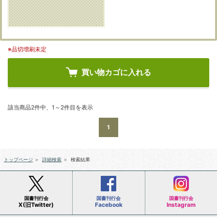
※品切増刷未定
買い物カゴに入れる
該当商品2件中、1～2件目を表示
1
トップページ
＞
詳細検索
＞
検索結果
国書刊行会
国書刊行会
国書刊行会
X(旧Twitter)
Facebook
Instagram