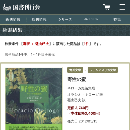
国書刊行会
買物カゴを
メ
新刊情報
近刊情報
シリーズ
ニュース
特集
検索結果
検索条件 【
著者 ： 甕由己夫
】に該当した商品は【
1件
】です。
該当商品1件中、1～1件目を表示
海外文学
＞
ラテンアメリカ文学
野性の蜜
キローガ短編集成
オラシオ・キローガ 著
甕由己夫 訳
定価 3,740円
（本体価格3,400円）
発売日 2012/05/15