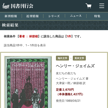
国書刊行会
買物カゴを
メ
新刊情報
近刊情報
シリーズ
ニュース
特集
検索結果
検索条件 【
著者 ： 林節雄
】に該当した商品は【
1件
】です。
該当商品1件中、1～1件目を表示
海外文学
＞
英米文学
ヘンリー・ジェイムズ
友だちの友だち
ヘンリー・ジェイムズ 著
大津栄一郎／林節雄 訳
定価 2,670円
（本体価格2,427円）
発売日 1989/06/21