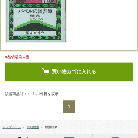
※品切増刷未定
買い物カゴに入れる
該当商品1件中、1～1件目を表示
1
トップページ
＞
詳細検索
＞
検索結果